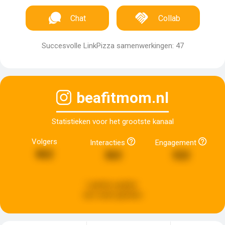
Chat
Collab
Succesvolle LinkPizza samenwerkingen: 47
beafitmom.nl
Statistieken voor het grootste kanaal
Volgers
Interacties
Engagement
862
363
522
Laatste update:
een week geleden