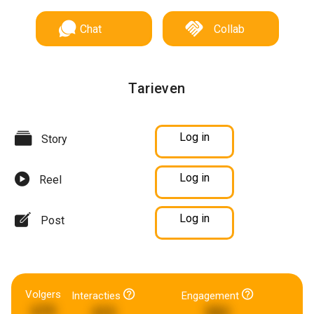
Chat
Collab
Tarieven
Log in
Story
Log in
Reel
Log in
Post
Volgers
Interacties
Engagement
679
415
583