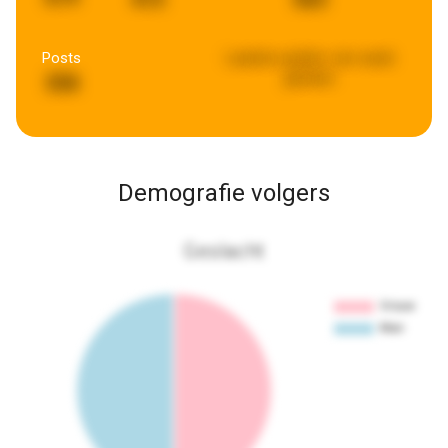
Posts
Laatste update:
een week
geleden
358
Demografie volgers
Geslacht