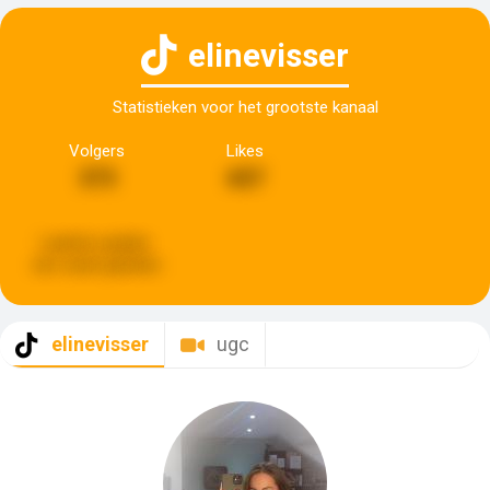
elinevisser
Statistieken voor het grootste kanaal
Volgers
Likes
373
657
Laatste update:
een week geleden
elinevisser
ugc