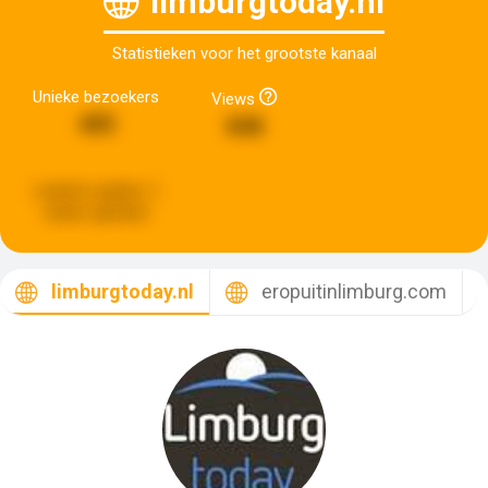
limburgtoday.nl
Statistieken voor het grootste kanaal
Unieke bezoekers
Views
405
848
Laatste update:
2
weken geleden
limburgtoday.nl
eropuitinlimburg.com