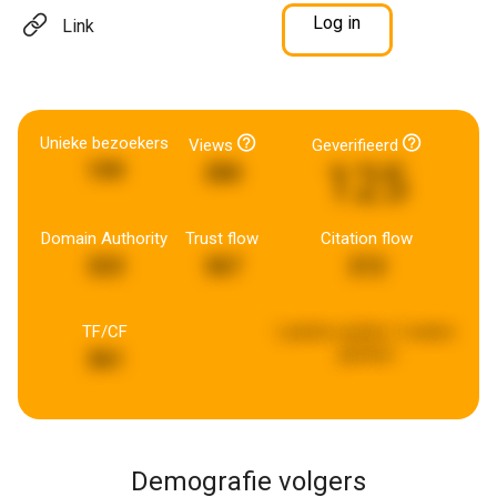
Log in
Link
Unieke bezoekers
Views
Geverifieerd
125
199
280
Domain Authority
Trust flow
Citation flow
323
367
212
TF/CF
Laatste update:
2 weken
geleden
361
Demografie volgers