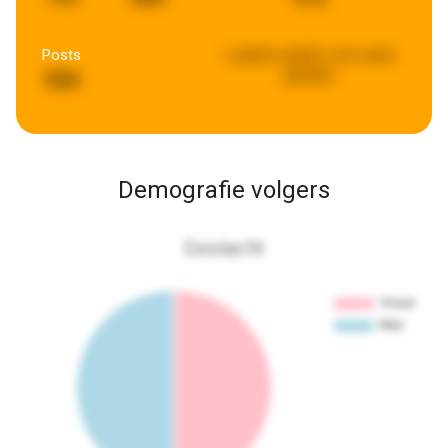
Posts
Laatste update:
een week
geleden
934
Demografie volgers
Geslacht