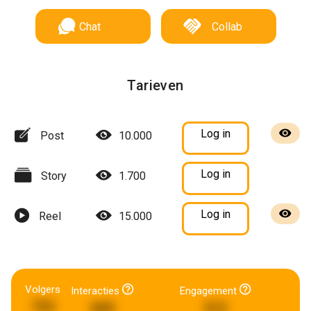
Chat
Collab
Tarieven
Log in
Post
10.000
Log in
Story
1.700
Log in
Reel
15.000
Volgers
Interacties
Engagement
722
660
312