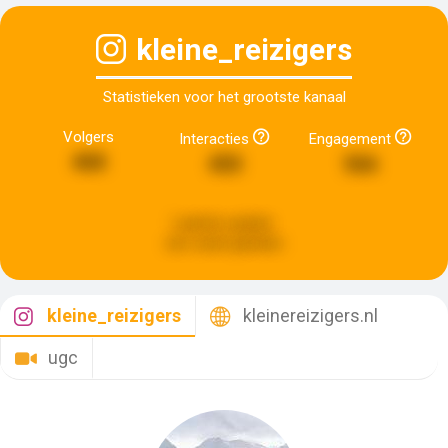
kleine_reizigers
Statistieken voor het grootste kanaal
Volgers
Interacties
Engagement
468
450
566
Laatste update:
een week geleden
kleine_reizigers
kleinereizigers.nl
ugc