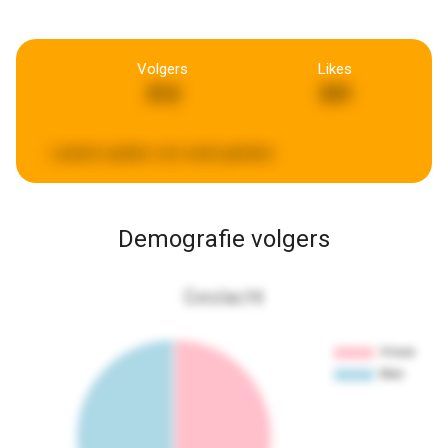
Volgers
Likes
312
331
Laatste update:
een week geleden
Demografie volgers
Geslacht