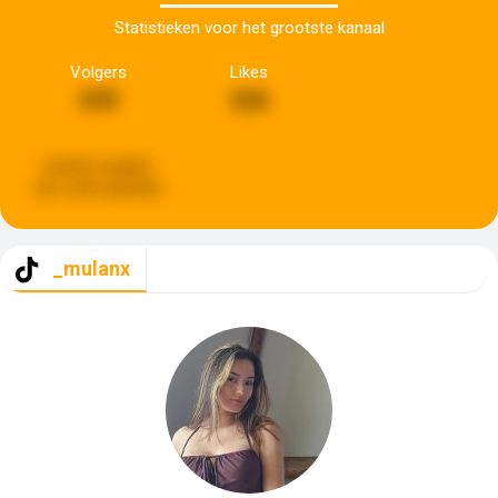
Statistieken voor het grootste kanaal
Volgers
Likes
639
626
Laatste update:
een week geleden
_mulanx