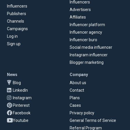
Influencers
Influencers
Advertisers
Publishers
Affiliates
Channels
Influencer platform
Campaigns
Influencer agency
Log in
Influencer buro
Sign up
Social media influencer
Instagram influencer
Blogger marketing
News
Company
Blog
About us
LinkedIn
Contact
Instagram
Plans
Pinterest
Cases
Facebook
Privacy policy
Youtube
General Terms of Service
Referral Program