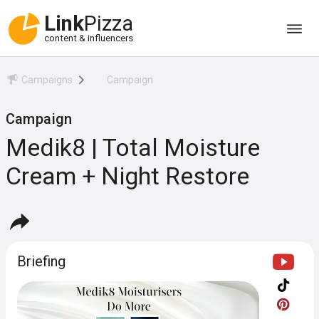
Link
Pizza
content & influencers
Campaigns
Campaign
Campaign
Medik8 | Total Moisture
Cream + Night Restore
Briefing