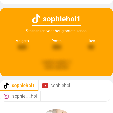
sophiehol1
Statistieken voor het grootste kanaal
Volgers
Posts
Likes
825
353
90
Laatste update:
2
weken geleden
sophiehol1
sophiehol
sophie__hol