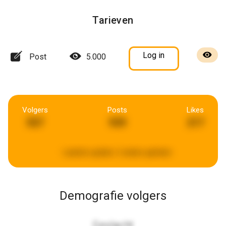
Tarieven
Log in
Post
5.000
Volgers
Posts
Likes
557
939
217
Laatste update:
2 weken geleden
Demografie volgers
Geslacht