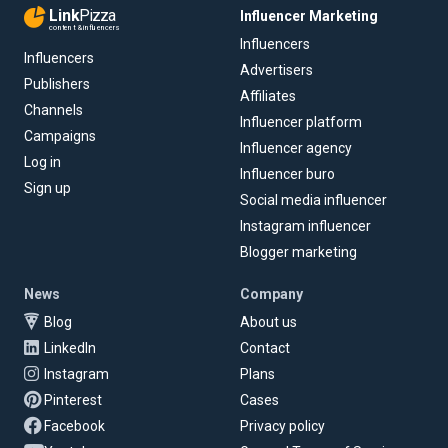
Link
Pizza
Influencer Marketing
content & influencers
Influencers
Influencers
Advertisers
Publishers
Affiliates
Channels
Influencer platform
Campaigns
Influencer agency
Log in
Influencer buro
Sign up
Social media influencer
Instagram influencer
Blogger marketing
News
Company
Blog
About us
LinkedIn
Contact
Instagram
Plans
Pinterest
Cases
Facebook
Privacy policy