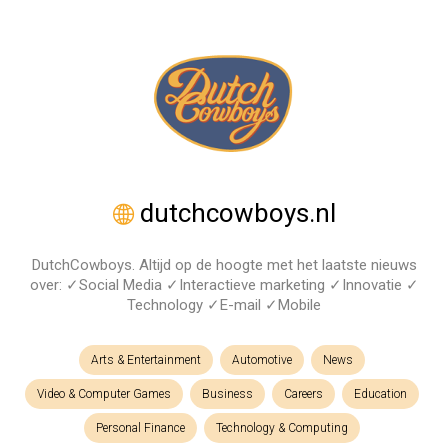
dutchcowboys.nl
DutchCowboys. Altijd op de hoogte met het laatste nieuws
over: ✓Social Media ✓Interactieve marketing ✓Innovatie ✓
Technology ✓E-mail ✓Mobile
Arts & Entertainment
Automotive
News
Video & Computer Games
Business
Careers
Education
Personal Finance
Technology & Computing