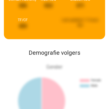
306
553
371
TF/CF
Last updated:
11 hours
ago
450
Demografie volgers
Gender