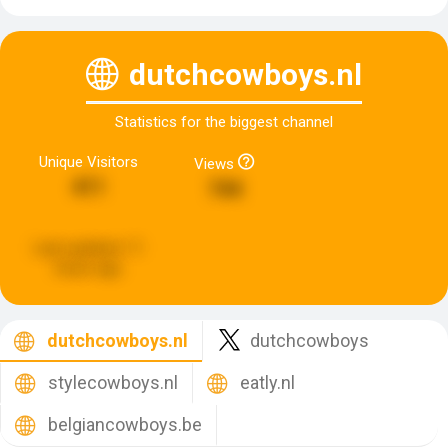
dutchcowboys.nl
Statistics for the biggest channel
Unique Visitors
Views
411
744
Last updated:
11
hours ago
dutchcowboys.nl
dutchcowboys
stylecowboys.nl
eatly.nl
belgiancowboys.be