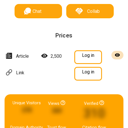
Chat
Collab
Prices
Log in
Article
2,500
Log in
Link
Unique Visitors
Views
Verified
310
278
260
Domain Authority
Trust flow
Citation flow