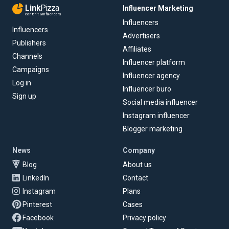
Link
Pizza
Influencer Marketing
content & influencers
Influencers
Influencers
Advertisers
Publishers
Affiliates
Channels
Influencer platform
Campaigns
Influencer agency
Log in
Influencer buro
Sign up
Social media influencer
Instagram influencer
Blogger marketing
News
Company
Blog
About us
LinkedIn
Contact
Instagram
Plans
Pinterest
Cases
Facebook
Privacy policy