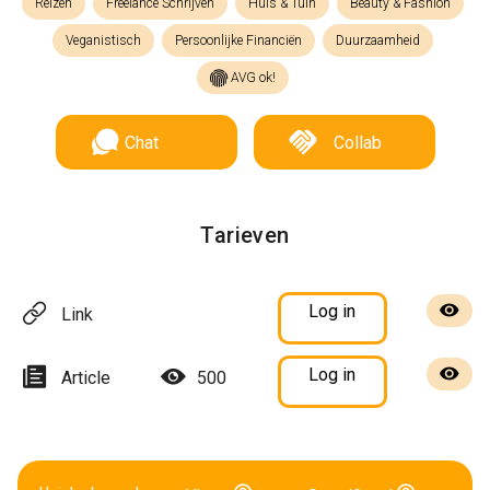
Reizen
Freelance Schrijven
Huis & Tuin
Beauty & Fashion
Veganistisch
Persoonlijke Financiën
Duurzaamheid
AVG ok!
Chat
Collab
Tarieven
Log in
Link
Log in
Article
500