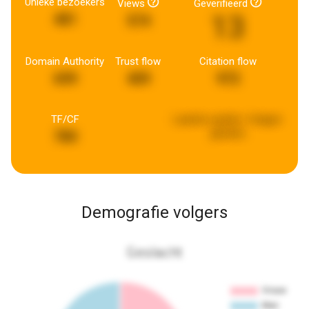
Unieke bezoekers
Views
Geverifieerd
13
481
574
Domain Authority
Trust flow
Citation flow
699
409
972
TF/CF
Laatste update:
4 dagen
geleden
780
Demografie volgers
Geslacht