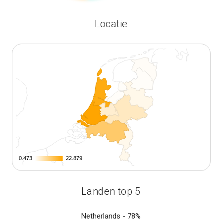
Locatie
0.473
0.473
22.879
22.879
Landen top 5
Netherlands -
78%