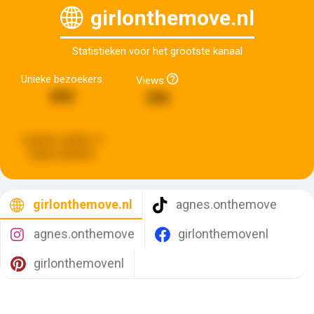
girlonthemove.nl
Statistieken voor het grootste kanaal
Unieke bezoekers
Views
850
296
Laatste update:
4
dagen geleden
girlonthemove.nl
agnes.onthemove
agnes.onthemove
girlonthemovenl
girlonthemovenl