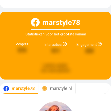
marstyle78
Statistieken voor het grootste kanaal
Volgers
Interacties
Engagement
573
511
222
Laatste update:
een week geleden
marstyle78
marstyle.nl