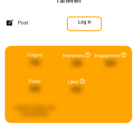
Tarieven
Log in
Post
Volgers
Interacties
Engagement
754
228
850
Posts
Likes
990
653
Laatste update:
een
week geleden