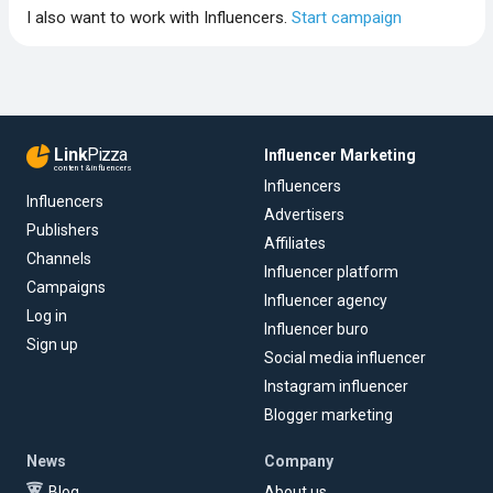
I also want to work with Influencers.
Start campaign
Link
Pizza
Influencer Marketing
content & influencers
Influencers
Influencers
Advertisers
Publishers
Affiliates
Channels
Influencer platform
Campaigns
Influencer agency
Log in
Influencer buro
Sign up
Social media influencer
Instagram influencer
Blogger marketing
News
Company
Blog
About us