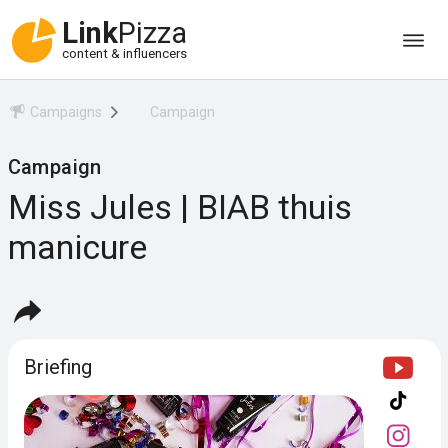
Link
Pizza
content & influencers
Campaigns
Campaign
Campaign
Miss Jules | BIAB thuis
manicure
Briefing