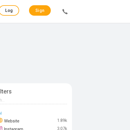
Log
Sign
in
up
lters
l
1.89k
Website
3.07k
Instagram