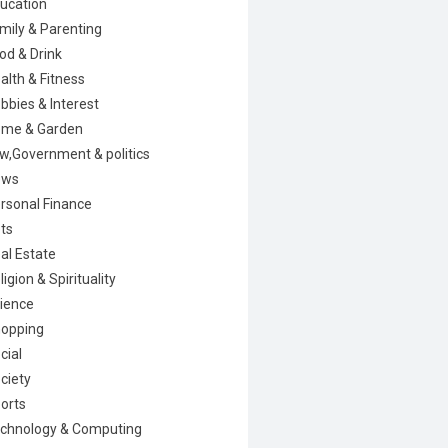
ucation
mily & Parenting
od & Drink
alth & Fitness
bbies & Interest
me & Garden
w,Government & politics
ews
rsonal Finance
ts
al Estate
ligion & Spirituality
ience
opping
cial
ciety
orts
chnology & Computing