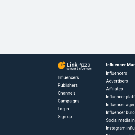
Link
Pizza
Influencer Ma
content & influencers
Influencers
Influencers
Advertisers
Publishers
Affiliates
Channels
Influencer pla
Campaigns
Influencer age
Log in
Influencer buro
Sign up
Social media in
Instagram infl