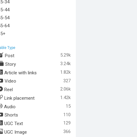
25-34
35-44
45-54
55-64
65+
able Type
5.29k
Post
3.24k
Story
1.82k
Article with links
327
Video
2.06k
Reel
1.42k
Link placement
15
Audio
110
Shorts
129
UGC Text
366
UGC Image