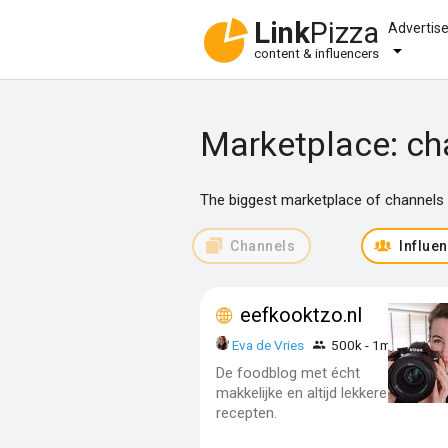
Link
Pizza
Advertis
content & influencers
Marketplace: ch
The biggest marketplace of channels f
Channels
Influe
eefkooktzo.nl
Eva de Vries
500k - 1m
De foodblog met écht
makkelijke en altijd lekkere
recepten.