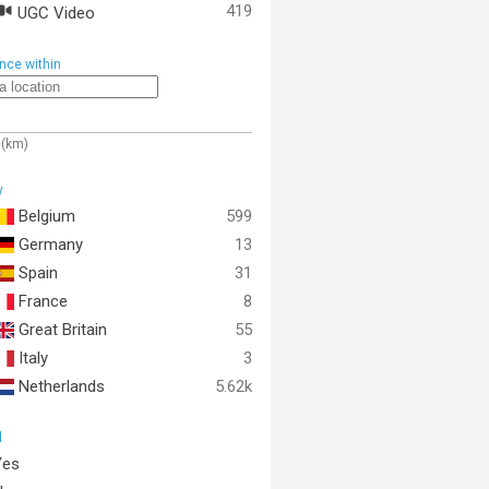
419
UGC Video
nce within
 (km)
y
Belgium
599
Germany
13
Spain
31
France
8
Great Britain
55
Italy
3
Netherlands
5.62k
d
Yes