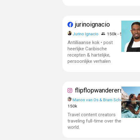
jurinoignacio
Jurino Ignacio
150k - 500k
Antilliaanse kok • post
heerlijke Caribische
recepten & hartelijke,
persoonlijke verhalen
flipflopwanderers
Manon van Os & Bram School
50
150k
Travel content creators
traveling full-time over the
world.