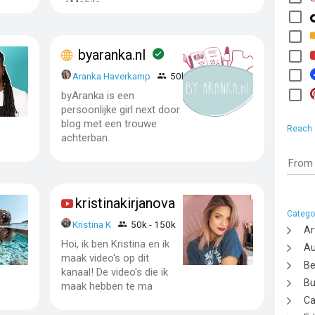
✓Mobile
byaranka.nl
Aranka Haverkamp
50k - 150k
byAranka is een
persoonlijke girl next door
blog met een trouwe
Reach
achterban.
From
kristinakirjanova
Catego
k -
Kristina K
50k - 150k
Ar
Hoi, ik ben Kristina en ik
Au
maak video's op dit
Be
kanaal! De video's die ik
Bu
maak hebben te ma
Ca