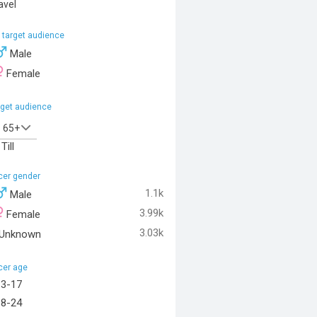
avel
 target audience
Male
Female
rget audience
65+
Till
ncer gender
1.1k
Male
3.99k
Female
3.03k
Unknown
cer age
13-17
18-24