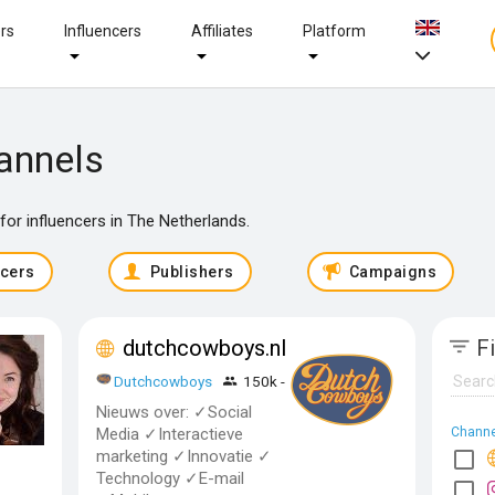
ers
Influencers
Affiliates
Platform
annels
or influencers in The Netherlands.
ncers
Publishers
Campaigns
dutchcowboys.nl
Fi
Dutchcowboys
150k - 500k
Nieuws over: ✓Social
Media ✓Interactieve
Channe
marketing ✓Innovatie ✓
Technology ✓E-mail