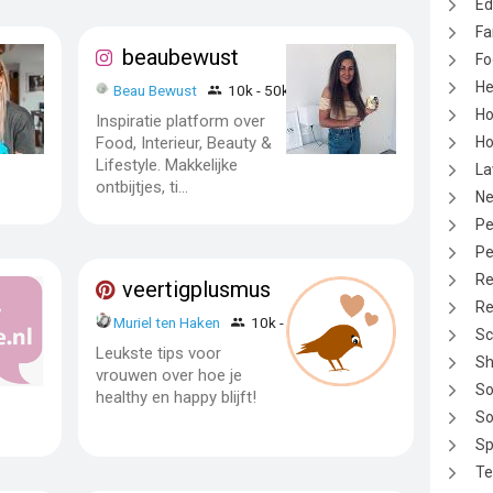
Ed
Fa
beaubewust
Fo
He
Beau Bewust
10k - 50k
Ho
Inspiratie platform over
Food, Interieur, Beauty &
Ho
Lifestyle. Makkelijke
La
ontbijtjes, ti...
N
Pe
Pe
Re
veertigplusmus
Re
Muriel ten Haken
10k - 50k
Sc
Leukste tips voor
Sh
vrouwen over hoe je
So
healthy en happy blijft!
So
Sp
Te