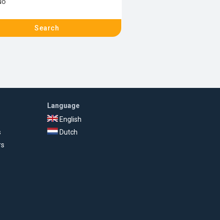
No
Search
Language
English
s
Dutch
rs