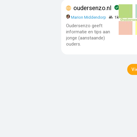
oudersenzo.nl
Marion Middendorp
1k - 10k
Oudersenzo geeft
informatie en tips aan
jonge (aanstaande)
ouders.
Vi