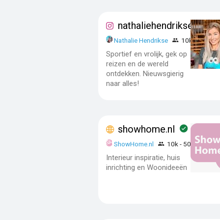
nathaliehendrikse
Nathalie Hendrikse
10k - 50k
Sportief en vrolijk, gek op
reizen en de wereld
ontdekken. Nieuwsgierig
naar alles!
showhome.nl
ShowHome.nl
10k - 50k
Interieur inspiratie, huis
inrichting en Woonideeën