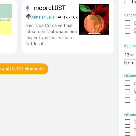
Tr
moordLUST
Gender
Anne en Leila
1k - 10k
Een True Crime verhaal
staat centraal waarin een
aspect van lust, seks of
liefde zit!
Age ta
13
From
ew all 8,167 channels
Influe
Influen