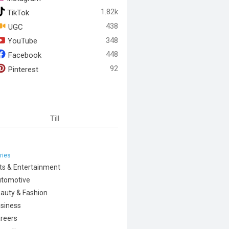
1.82k
TikTok
438
UGC
348
YouTube
448
Facebook
92
Pinterest
Till
ries
ts & Entertainment
tomotive
auty & Fashion
siness
reers