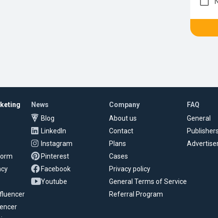
rketing
News
Company
FAQ
Blog
About us
General
LinkedIn
Contact
Publisher
Instagram
Plans
Advertise
tform
Pinterest
Cases
ncy
Facebook
Privacy policy
Youtube
General Terms of Service
fluencer
Referral Program
uencer