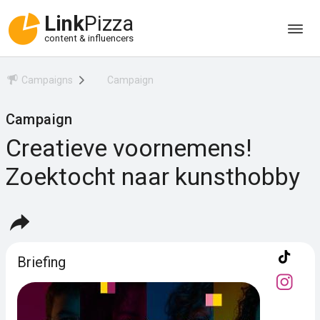
Link
Pizza
content & influencers
Campaigns
Campaign
Campaign
Creatieve voornemens!
Zoektocht naar kunsthobby
Briefing