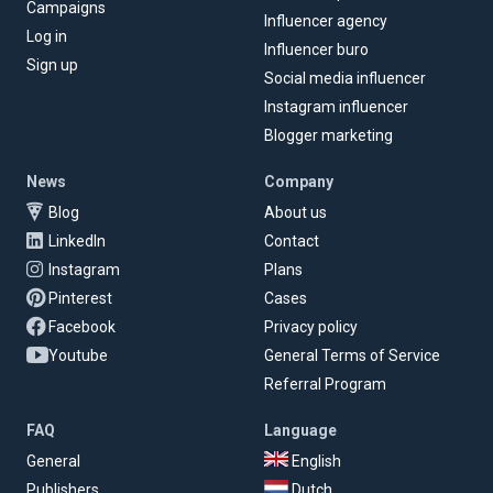
Campaigns
Influencer agency
Log in
Influencer buro
Sign up
Social media influencer
Instagram influencer
Blogger marketing
News
Company
Blog
About us
LinkedIn
Contact
Instagram
Plans
Pinterest
Cases
Facebook
Privacy policy
Youtube
General Terms of Service
Referral Program
FAQ
Language
General
English
Publishers
Dutch