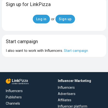
Sign up for LinkPizza
or
Log in
Sign up
Start campaign
I also want to work with Influencers.
Start campaign
Link
Pizza
Influencer Marketing
content & influencers
Influencers
Influencers
Advertisers
Publishers
Affiliates
Channels
Influencer platform