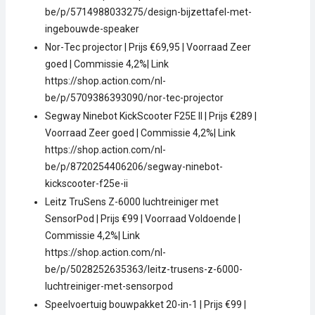
be/p/5714988033275/design-bijzettafel-met-
ingebouwde-speaker
Nor-Tec projector | Prijs €69,95 | Voorraad Zeer
goed | Commissie 4,2%| Link
https://shop.action.com/nl-
be/p/5709386393090/nor-tec-projector
Segway Ninebot KickScooter F25E II | Prijs €289 |
Voorraad Zeer goed | Commissie 4,2%| Link
https://shop.action.com/nl-
be/p/8720254406206/segway-ninebot-
kickscooter-f25e-ii
Leitz TruSens Z-6000 luchtreiniger met
SensorPod | Prijs €99 | Voorraad Voldoende |
Commissie 4,2%| Link
https://shop.action.com/nl-
be/p/5028252635363/leitz-trusens-z-6000-
luchtreiniger-met-sensorpod
Speelvoertuig bouwpakket 20-in-1 | Prijs €99 |