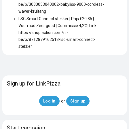
be/p/3030053040002/babyliss-9000-cordless-
waver-krultang
LSC Smart Connect stekker | Prijs €20,85 |
Voorraad Zeer goed | Commissie 4,2%| Link
https://shop.action.com/nl-
be/p/8712879162513/lsc-smart-connect-
stekker
Sign up for LinkPizza
or
Log in
Sign up
Start campaign