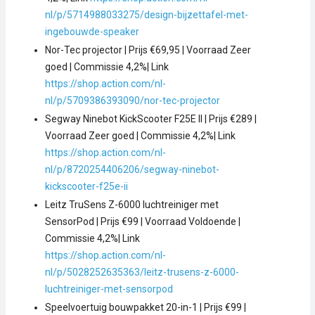
nl/p/5714988033275/design-bijzettafel-met-
ingebouwde-speaker
Nor-Tec projector | Prijs €69,95 | Voorraad Zeer
goed | Commissie 4,2%| Link
https://shop.action.com/nl-
nl/p/5709386393090/nor-tec-projector
Segway Ninebot KickScooter F25E II | Prijs €289 |
Voorraad Zeer goed | Commissie 4,2%| Link
https://shop.action.com/nl-
nl/p/8720254406206/segway-ninebot-
kickscooter-f25e-ii
Leitz TruSens Z-6000 luchtreiniger met
SensorPod | Prijs €99 | Voorraad Voldoende |
Commissie 4,2%| Link
https://shop.action.com/nl-
nl/p/5028252635363/leitz-trusens-z-6000-
luchtreiniger-met-sensorpod
Speelvoertuig bouwpakket 20-in-1 | Prijs €99 |