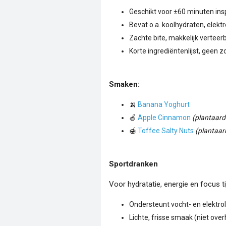
Geschikt voor ±60 minuten ins
Bevat o.a. koolhydraten, elekt
Zachte bite, makkelijk verteer
Korte ingrediëntenlijst, geen 
Smaken:
🍌
Banana Yoghurt
🍎
Apple Cinnamon
(plantaard
🍯
Toffee Salty Nuts
(plantaar
Sportdranken
Voor hydratatie, energie en focus t
Ondersteunt vocht- en elektro
Lichte, frisse smaak (niet ove