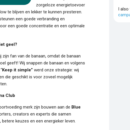
zorgeloze energietoevoer
I also
ow te blijven en lekker te kunnen presteren.
campa
rsteunen een goede verbranding en
s voor een goede concentratie en een optimale
et geel?
ij zijn fan van de banaan, omdat de banaan
voel geeft! Wij snappen de banaan en volgens
“
Keep it simple”
werd onze strategie: wij
n die geschikt is voor zoveel mogelijk
ten.
na Club
sportvoeding merk zijn bouwen aan de
Blue
rters, creators en experts die samen
 betere keuzes en een energieker leven.