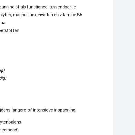
panning of als functioneel tussendoortje
rolyten, magnesium, eiwitten en vitamine B6
baar
zoetstoffen
ig)
dig)
ijdens langere of intensieve inspanning.
lytenbalans
rheersend)