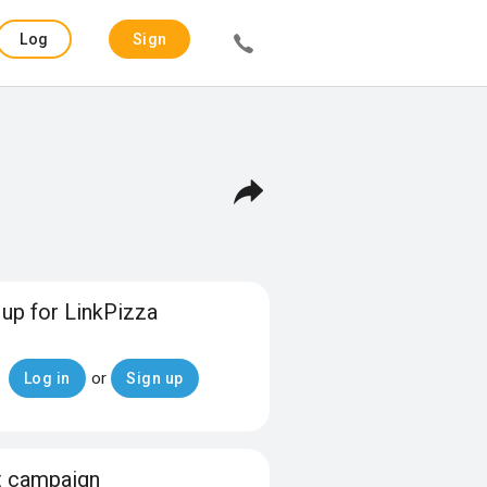
Log
Sign
in
up
 up for LinkPizza
or
Log in
Sign up
t campaign