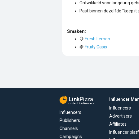
Ontwikkeld voor langdurig ge
Past binnen dezelfde “keep it s
Smaken:
🍋
Fresh Lemon
🍇
Fruity Casis
Link
Pizza
Influencer Ma
content & influencers
Influencers
Influencers
Advertisers
Publishers
Affiliates
Channels
Influencer pla
Campaigns