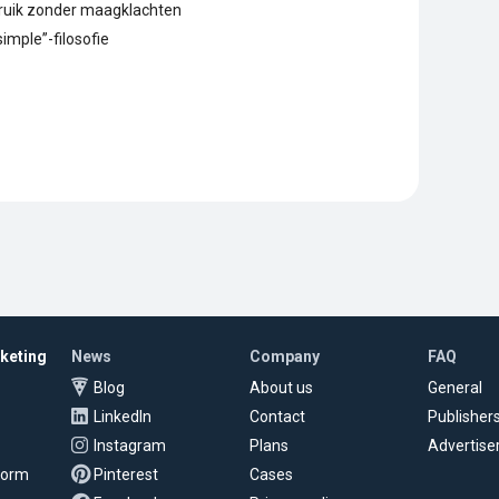
bruik zonder maagklachten
imple”-filosofie
rketing
News
Company
FAQ
Blog
About us
General
LinkedIn
Contact
Publisher
Instagram
Plans
Advertise
tform
Pinterest
Cases