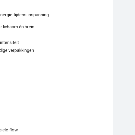
nergie tijdens inspanning.
r lichaam én brein
intensiteit
dige verpakkingen
iele flow.