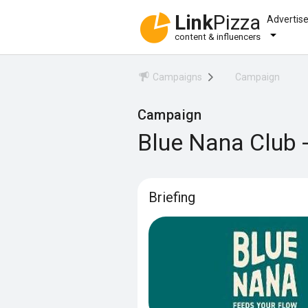
Link
Pizza
Advertis
content & influencers
Campaigns
Campaign
Campaign
Blue Nana Club 
Briefing