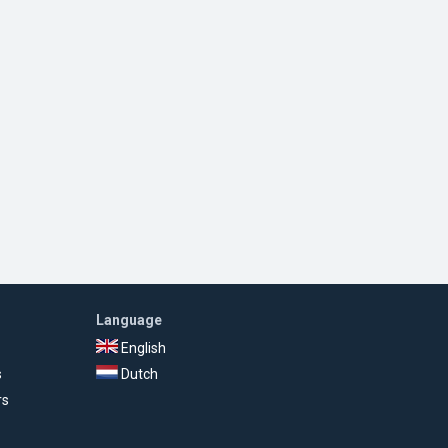
Language
English
s
Dutch
rs