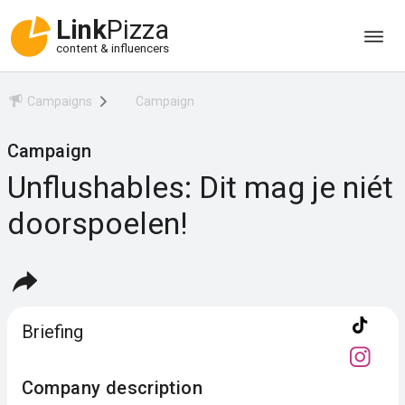
Link
Pizza
content & influencers
Campaigns
Campaign
Campaign
Unflushables: Dit mag je niét
doorspoelen!
Briefing
Company description