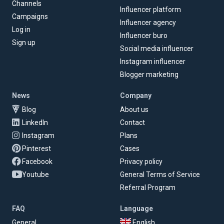
Channels
Influencer platform
Campaigns
Influencer agency
Log in
Influencer buro
Sign up
Social media influencer
Instagram influencer
Blogger marketing
News
Company
Blog
About us
LinkedIn
Contact
Instagram
Plans
Pinterest
Cases
Facebook
Privacy policy
Youtube
General Terms of Service
Referral Program
FAQ
Language
General
English