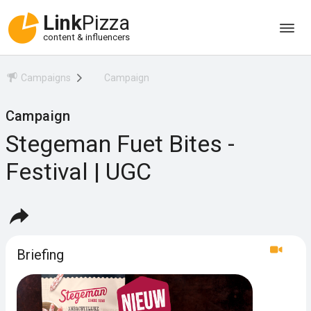
Link
Pizza
content & influencers
Campaigns
Campaign
Campaign
Stegeman Fuet Bites -
Festival | UGC
Briefing