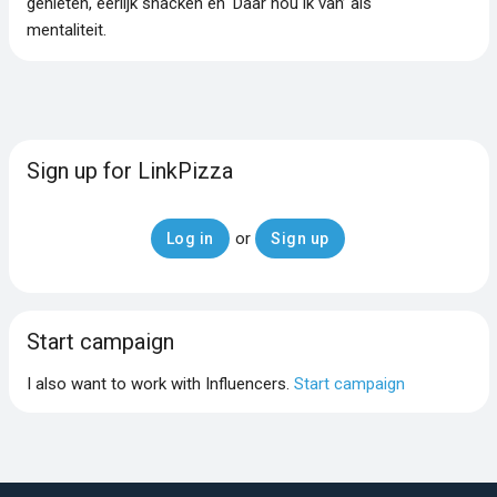
genieten, eerlijk snacken en ‘Daar hou ik van’ als
mentaliteit.
Sign up for LinkPizza
or
Log in
Sign up
Start campaign
I also want to work with Influencers.
Start campaign