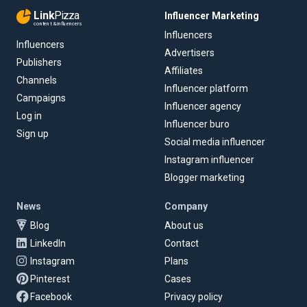
Link
Pizza
Influencer Marketing
content & influencers
Influencers
Influencers
Advertisers
Publishers
Affiliates
Channels
Influencer platform
Campaigns
Influencer agency
Log in
Influencer buro
Sign up
Social media influencer
Instagram influencer
Blogger marketing
News
Company
Blog
About us
LinkedIn
Contact
Instagram
Plans
Pinterest
Cases
Facebook
Privacy policy