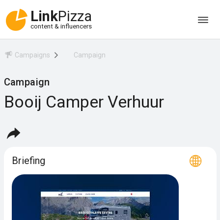
Link
Pizza
content & influencers
Campaigns
Campaign
Campaign
Booij Camper Verhuur
Briefing