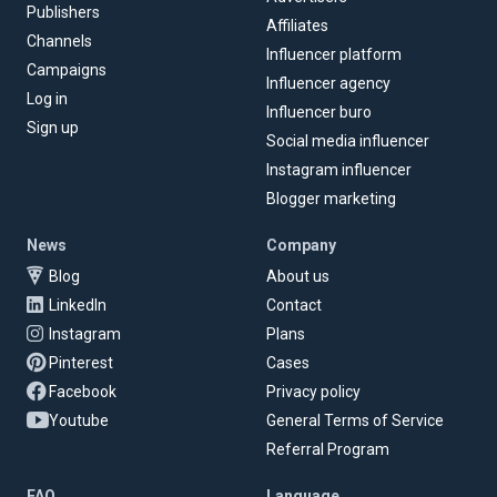
Publishers
Affiliates
Channels
Influencer platform
Campaigns
Influencer agency
Log in
Influencer buro
Sign up
Social media influencer
Instagram influencer
Blogger marketing
News
Company
Blog
About us
LinkedIn
Contact
Instagram
Plans
Pinterest
Cases
Facebook
Privacy policy
Youtube
General Terms of Service
Referral Program
FAQ
Language