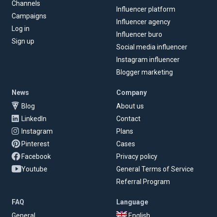
Channels
Influencer platform
Campaigns
Influencer agency
Log in
Influencer buro
Sign up
Social media influencer
Instagram influencer
Blogger marketing
News
Company
Blog
About us
LinkedIn
Contact
Instagram
Plans
Pinterest
Cases
Facebook
Privacy policy
Youtube
General Terms of Service
Referral Program
FAQ
Language
General
English