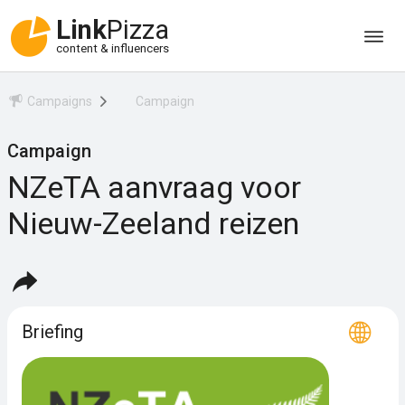
Link
Pizza
content & influencers
Campaigns
Campaign
Campaign
NZeTA aanvraag voor
Nieuw-Zeeland reizen
Briefing