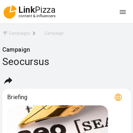
Link
Pizza
content & influencers
Campaigns
Campaign
Campaign
Seocursus
Briefing