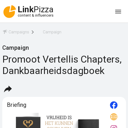
Link
Pizza
content & influencers
Campaigns
Campaign
Campaign
Promoot Vertellis Chapters,
Dankbaarheidsdagboek
Briefing