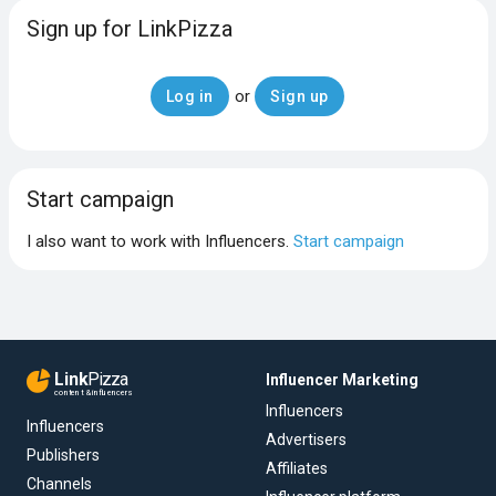
Sign up for LinkPizza
or
Log in
Sign up
Start campaign
I also want to work with Influencers.
Start campaign
Link
Pizza
Influencer Marketing
content & influencers
Influencers
Influencers
Advertisers
Publishers
Affiliates
Channels