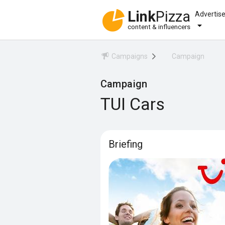
Link
Pizza
Advertis
content & influencers
Campaigns
Campaign
Campaign
TUI Cars
Briefing