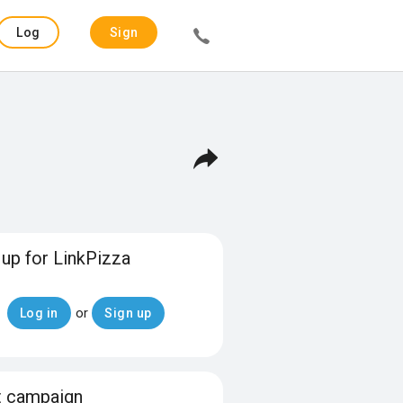
Log
Sign
in
up
 up for LinkPizza
or
Log in
Sign up
t campaign