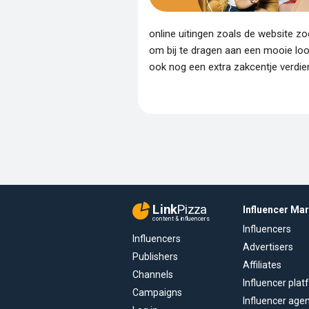
online uitingen zoals de website zo
om bij te dragen aan een mooie loo
ook nog een extra zakcentje verdien
Link
Pizza
Influencer Ma
content & influencers
Influencers
Influencers
Advertisers
Publishers
Affiliates
Channels
Influencer pla
Campaigns
Influencer age