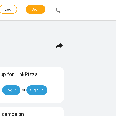
Log
Sign
in
up
 up for LinkPizza
or
Log in
Sign up
t campaign