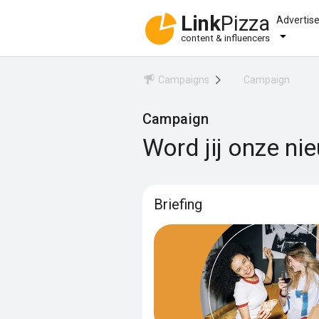
Link
Pizza
Advertis
content & influencers
Campaigns
Campaign
Campaign
Word jij onze n
Briefing