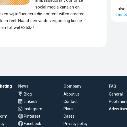
ambassadors! Voor onze
social media kanalen en
I also
eken wij influencers die content willen creëren
campa
k en feel. Naast een vaste vergoeding kun je
en tot wel €250,-!
rketing
News
Company
FAQ
Blog
About us
General
LinkedIn
Contact
Publisher
Instagram
Plans
Advertise
tform
Pinterest
Cases
ncy
Facebook
Privacy policy