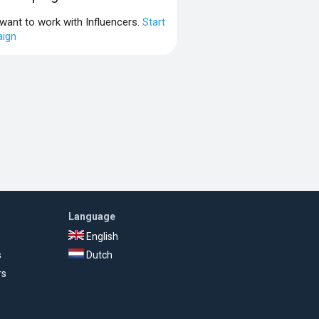
 want to work with Influencers.
Start
ign
Language
English
s
Dutch
rs