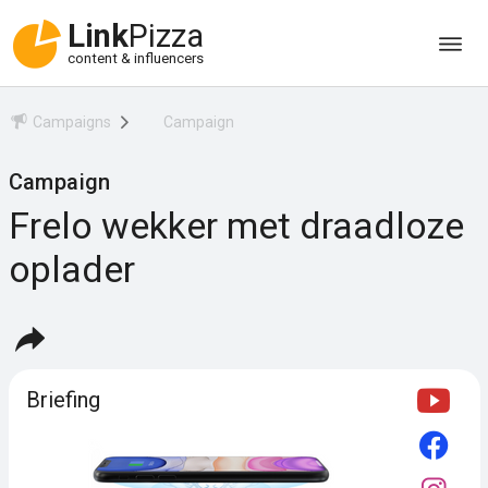
Link
Pizza
content & influencers
Campaigns
Campaign
Campaign
Frelo wekker met draadloze
oplader
Briefing