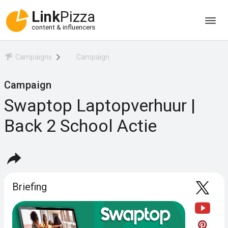
Link
Pizza
content & influencers
Campaigns
Campaign
Campaign
Swaptop Laptopverhuur |
Back 2 School Actie
Briefing