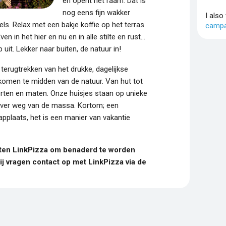
en opent het raam. Dat is
nog eens fijn wakker
I also
ls. Relax met een bakje koffie op het terras
campa
 in het hier en nu en in alle stilte en rust…
p uit. Lekker naar buiten, de natuur in!
k terugtrekken van het drukke, dagelijkse
komen te midden van de natuur. Van hut tot
 soorten en maten. Onze huisjes staan op unieke
n ver weg van de massa. Kortom; een
applaats, het is een manier van vakantie
uiten LinkPizza om benaderd te worden
 vragen contact op met LinkPizza via de