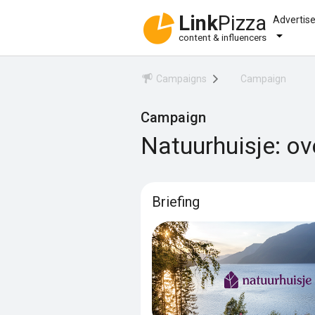
Link
Pizza
Advertis
content & influencers
Campaigns
Campaign
Campaign
Natuurhuisje: ov
Briefing