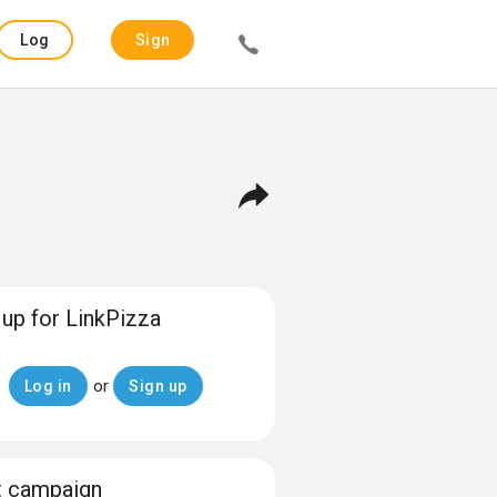
Log
Sign
in
up
 up for LinkPizza
or
Log in
Sign up
t campaign