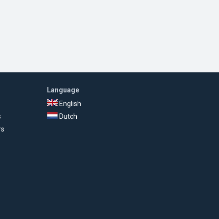
Language
English
s
Dutch
rs