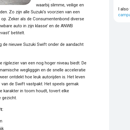
waarbij slimme, veilige en
I also
en. Zo zijn alle Suzuki's voorzien van een
campa
rots op. Zeker als de Consumentenbond diverse
uwbare auto in zijn klasse’ en de ANWB
ast' betitelt.
 de nieuwe Suzuki Swift onder de aandacht
e rijplezier van een nog hoger niveau biedt. De
namische wegligggin en de snelle acceleratie
weer ontdekt hoe leuk autorijden is. Het leven
 van de Swift vastpakt. Het speels gemak
e karakter in toom houdt, tovert elke
 gezicht.
t:
un
ijk