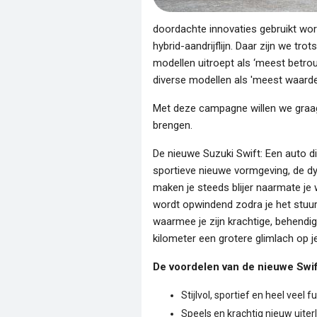
doordachte innovaties gebruikt word
hybrid-aandrijflijn. Daar zijn we t
modellen uitroept als ‘meest betro
diverse modellen als 'meest waardev
Met deze campagne willen we graag
brengen.
De nieuwe Suzuki Swift: Een auto di
sportieve nieuwe vormgeving, de dy
maken je steeds blijer naarmate je 
wordt opwindend zodra je het stuur
waarmee je zijn krachtige, behendig
kilometer een grotere glimlach op je
De voordelen van de nieuwe Swif
Stijlvol, sportief en heel veel f
Speels en krachtig nieuw uiterl