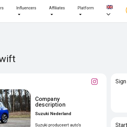
ers
Influencers
Affiliates
Platform
wift
Sign
Company
description
Suzuki Nederland
Star
Suzuki produceert auto’s