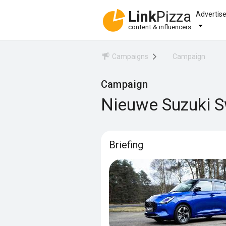
Link
Pizza
Advertis
content & influencers
Campaigns
Campaign
Campaign
Nieuwe Suzuki S
Briefing