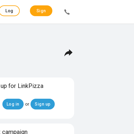
Log
Sign
in
up
 up for LinkPizza
or
Log in
Sign up
t campaign