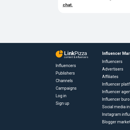
chat.
Link
Pizza
Influencer Ma
content & influencers
Influencers
Influencers
Advertisers
Publishers
Affiliates
Channels
Influencer pla
Campaigns
Influencer age
Log in
Influencer buro
Sign up
Social media in
Instagram infl
Blogger marke