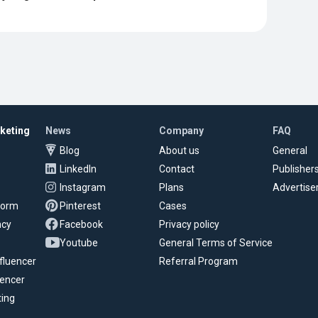
rketing
News
Company
FAQ
Blog
About us
General
LinkedIn
Contact
Publisher
Instagram
Plans
Advertise
tform
Pinterest
Cases
ncy
Facebook
Privacy policy
Youtube
General Terms of Service
fluencer
Referral Program
uencer
ting