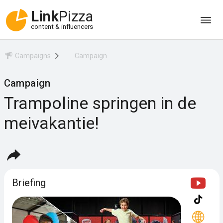
Link
Pizza
content & influencers
Campaigns
Campaign
Campaign
Trampoline springen in de
meivakantie!
Briefing