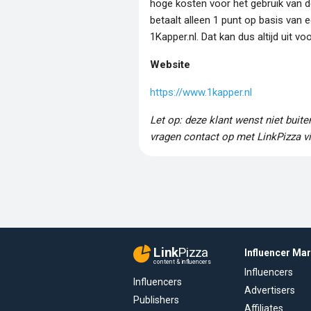
hoge kosten voor het gebruik van 
betaalt alleen 1 punt op basis van 
1Kapper.nl. Dat kan dus altijd uit vo
Website
https://www.1kapper.nl
Let op: deze klant wenst niet buit
vragen contact op met LinkPizza vi
Link
Pizza
Influencer Ma
content & influencers
Influencers
Influencers
Advertisers
Publishers
Affiliates