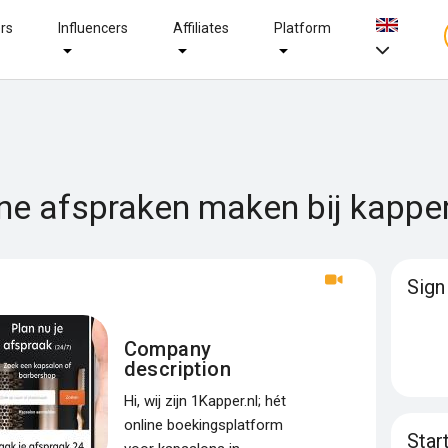
ers
Influencers
Affiliates
Platform
ine afspraken maken bij kappe
Sign
Company
description
Hi, wij zijn 1Kapper.nl; hét
online boekingsplatform
Star