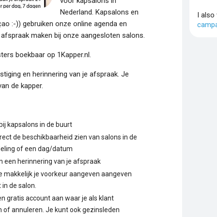
voor kapsalons in
Nederland. Kapsalons en
I also
çao :-)) gebruiken onze online agenda en
campa
n afspraak maken bij onze aangesloten salons.
ters boekbaar op 1Kapper.nl.
stiging en herinnering van je afspraak. Je
van de kapper.
j kapsalons in de buurt
irect de beschikbaarheid zien van salons in de
deling of een dag/datum
n een herinnering van je afspraak
 je makkelijk je voorkeur aangeven aangeven
in de salon.
 gratis account aan waar je als klant
 of annuleren. Je kunt ook gezinsleden