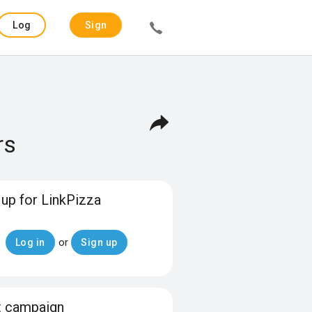
Log
Sign
in
up
rs
 up for LinkPizza
or
Log in
Sign up
t campaign