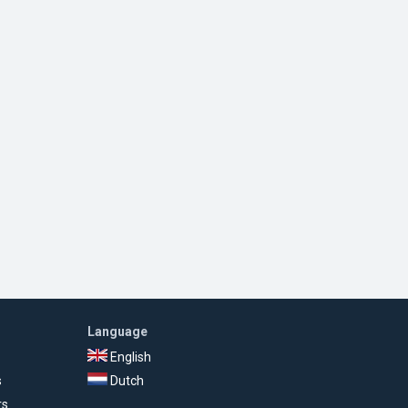
Language
English
s
Dutch
rs