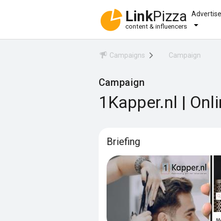
Link
Pizza
Advertis
content & influencers
Campaigns
Campaign
Campaign
1Kapper.nl | Onl
Briefing