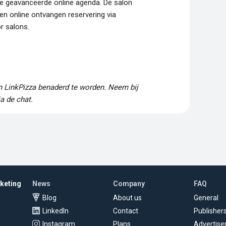
de geavanceerde online agenda. De salon
een online ontvangen reservering via
or salons.
en LinkPizza benaderd te worden. Neem bij
a de chat.
rketing
News
Company
FAQ
Blog
About us
General
LinkedIn
Contact
Publisher
Instagram
Plans
Advertise