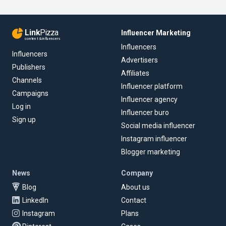
Link
Pizza
Influencer Marketing
content & influencers
Influencers
Influencers
Advertisers
Publishers
Affiliates
Channels
Influencer platform
Campaigns
Influencer agency
Log in
Influencer buro
Sign up
Social media influencer
Instagram influencer
Blogger marketing
News
Company
Blog
About us
LinkedIn
Contact
Instagram
Plans