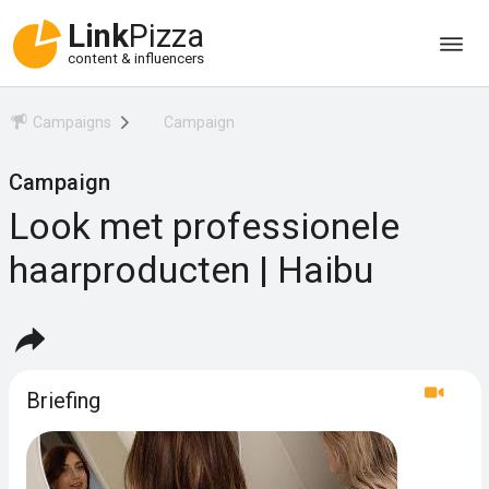
Link
Pizza
content & influencers
Campaigns
Campaign
Campaign
Look met professionele
haarproducten | Haibu
Briefing