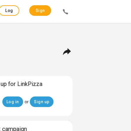
Log
Sign
in
up
 up for LinkPizza
or
Log in
Sign up
t campaign