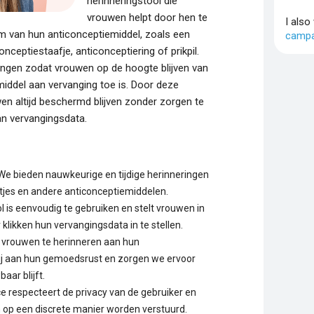
herinneringstool die
vrouwen helpt door hen te
I also
m van hun anticonceptiemiddel, zoals een
campa
nceptiestaafje, anticonceptiering of prikpil.
ringen zodat vrouwen op de hoogte blijven van
iddel aan vervanging toe is. Door deze
en altijd beschermd blijven zonder zorgen te
n vervangingsdata.
e bieden nauwkeurige en tijdige herinneringen
ltjes en andere anticonceptiemiddelen.
 is eenvoudig te gebruiken en stelt vrouwen in
klikken hun vervangingsdata in te stellen.
vrouwen te herinneren aan hun
ij aan hun gemoedsrust en zorgen we ervoor
aar blijft.
e respecteert de privacy van de gebruiker en
n op een discrete manier worden verstuurd.