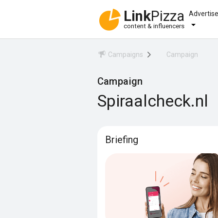
Link
Pizza
Advertis
content & influencers
Campaigns
Campaign
Campaign
Spiraalcheck.nl
Briefing