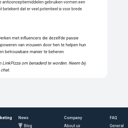
 anticonceptiemiddelen gebruiken vormen een
t betekent dat er veel potentieel is voor brede
erken met influencers die dezelfde passie
mpoweren van vrouwen door hen te helpen hun
en betrouwbare manier te beheren.
en LinkPizza om benaderd te worden. Neem bij
 chat.
rketing
News
Company
FAQ
Blog
About us
General