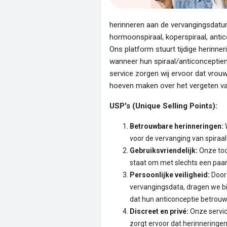
herinneren aan de vervangingsdatu
hormoonspiraal, koperspiraal, antico
Ons platform stuurt tijdige herinne
wanneer hun spiraal/anticonceptiem
service zorgen wij ervoor dat vrouw
hoeven maken over het vergeten va
USP's (Unique Selling Points):
Betrouwbare herinneringen:
W
voor de vervanging van spiraa
Gebruiksvriendelijk:
Onze tool
staat om met slechts een paar 
Persoonlijke veiligheid:
Door 
vervangingsdata, dragen we b
dat hun anticonceptie betrouwb
Discreet en privé:
Onze servic
zorgt ervoor dat herinneringe