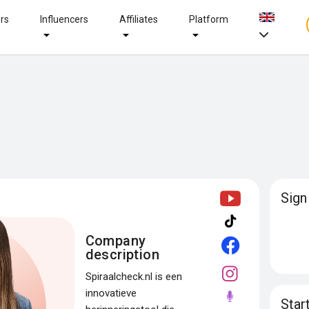
ers
Influencers
Affiliates
Platform
Sign
Company
description
Spiraalcheck.nl is een
innovatieve
Star