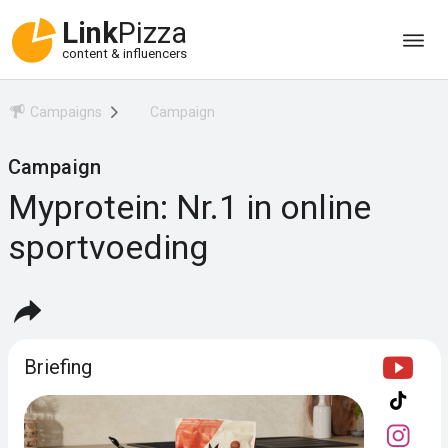
Link
Pizza
content & influencers
Campaigns
Campaign
Campaign
Myprotein: Nr.1 in online
sportvoeding
Briefing