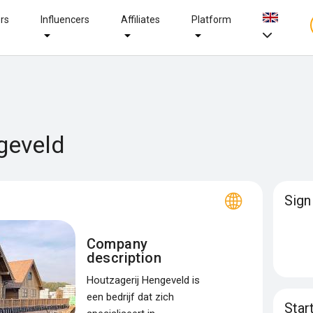
ers
Influencers
Affiliates
Platform
geveld
Sign
Company
description
Houtzagerij Hengeveld is
een bedrijf dat zich
Star