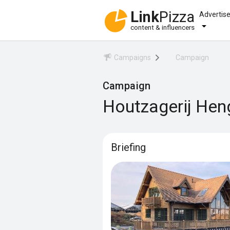
Link
Pizza
Advertis
content & influencers
Campaigns
Campaign
Campaign
Houtzagerij Hen
Briefing