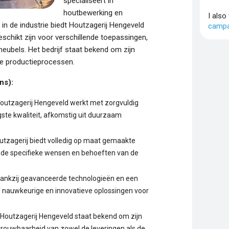
specialiseert in
houtbewerking en
I also
 in de industrie biedt Houtzagerij Hengeveld
campa
chikt zijn voor verschillende toepassingen,
ubels. Het bedrijf staat bekend om zijn
e productieprocessen.
ns):
Houtzagerij Hengeveld werkt met zorgvuldig
ste kwaliteit, afkomstig uit duurzaam
outzagerij biedt volledig op maat gemaakte
de specifieke wensen en behoeften van de
Dankzij geavanceerde technologieën en een
jf nauwkeurige en innovatieve oplossingen voor
 Houtzagerij Hengeveld staat bekend om zijn
etrouwbaarheid van zowel de leveringen als de