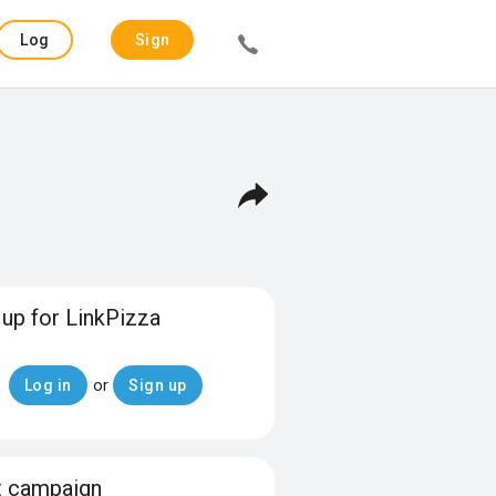
Log
Sign
in
up
 up for LinkPizza
or
Log in
Sign up
t campaign