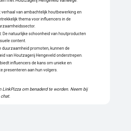
rken met Houtzagerij Hengeveld vanwege:
t verhaal van ambachtelijk houtbewerking en
rekkelijk thema voor influencers in de
uurzaamheidssector.
t
: De natuurlijke schoonheid van houtproducten
suele content.
die duurzaamheid promoten, kunnen de
eid van Houtzagerij Hengeveld onderstrepen.
t biedt influencers de kans om unieke en
e presenteren aan hun volgers.
en LinkPizza om benaderd te worden. Neem bij
 chat.