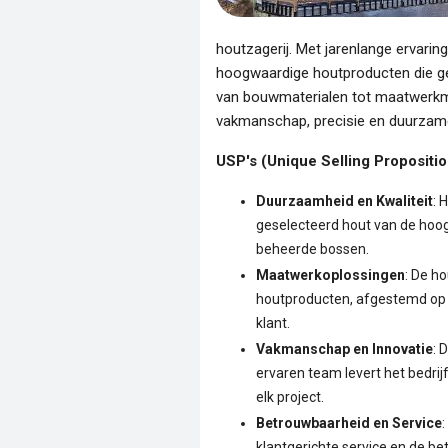
houtzagerij. Met jarenlange ervaring
hoogwaardige houtproducten die ges
van bouwmaterialen tot maatwerkme
vakmanschap, precisie en duurzam
USP's (Unique Selling Propositio
Duurzaamheid en Kwaliteit
: 
geselecteerd hout van de hoog
beheerde bossen.
Maatwerkoplossingen
: De h
houtproducten, afgestemd op 
klant.
Vakmanschap en Innovatie
: 
ervaren team levert het bedri
elk project.
Betrouwbaarheid en Service
:
klantgerichte service en de b