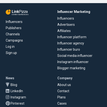
Link
Pizza
Influencer Marketing
content & influencers
Influencers
Influencers
Advertisers
Publishers
Affiliates
Channels
Influencer platform
Campaigns
Influencer agency
Log in
Influencer buro
Sign up
Social media influencer
Instagram influencer
Blogger marketing
News
Company
Blog
About us
LinkedIn
Contact
Instagram
Plans
Pinterest
Cases