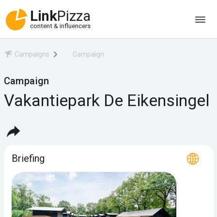
Link
Pizza
content & influencers
Campaigns
Campaign
Campaign
Vakantiepark De Eikensingel
Briefing