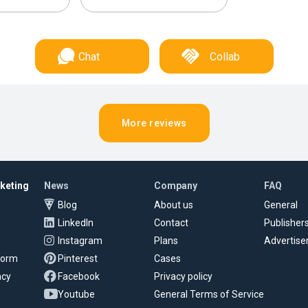
Chat
Collab
More reviews
rketing
News
Company
FAQ
Blog
About us
General
LinkedIn
Contact
Publisher
Instagram
Plans
Advertise
tform
Pinterest
Cases
ncy
Facebook
Privacy policy
Youtube
General Terms of Service