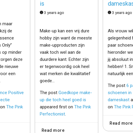
is
dameska
3 years ago
3 years ago
en maar
kzij de
Make-up kan een vrij dure
Als vrouw wil
essence
hobby zijn want de meeste
gelegenheid 
s Only”
make-upproducten zijn
paar schoen
fs op minder
vaak toch wel aan de
hieronder w
zorgen deze
duurdere kant. Echter zijn
jij absoluut 
 de nieuwe
er tegenwoordig ook heel
hebben! 1. Sn
voor een
wat merken die kwalitatief
natuurlijk ee
…
goede…
The post
6 p
nce Positive
The post
Goedkope make-
schoenen in 
lectie
up die toch heel goed is
dameskast
a
t on
The Pink
appeared first on
The Pink
on
The Pink 
Perfectionist
.
Read more
Read more