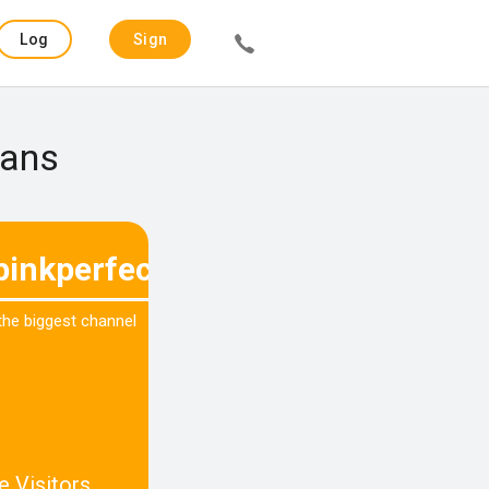
Log
Sign
in
up
mans
pinkperfectionist.be
 the biggest channel
e Visitors