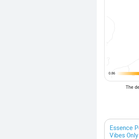
0.86
0.86
The de
Essence P
Vibes Only