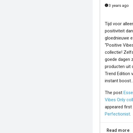
3 years ago
Tijd voor alle
positiviteit dan
gloednieuwe 
“Positive Vibe
collectie! Zel
goede dagen 
producten uit
Trend Edition 
instant boost
The post
Esse
Vibes Only col
appeared firs
Perfectionist
.
Read more