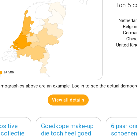
Top 5 c
Netherla
Belgiu
Germa
Chin
United Ki
14.506
14.506
mographics above are an example. Log in to see the actual demogr
View all details
ositive
Goedkope make-up
6 paar o
 collectie
die toch heel goed
schoenen 