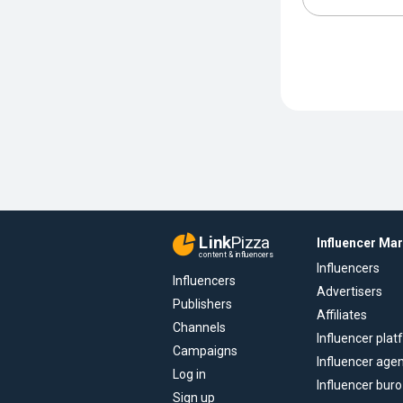
Link
Pizza
Influencer Ma
content & influencers
Influencers
Influencers
Advertisers
Publishers
Affiliates
Channels
Influencer pla
Campaigns
Influencer age
Log in
Influencer buro
Sign up