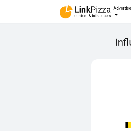
Link
Pizza
Advertis
content & influencers
Inf