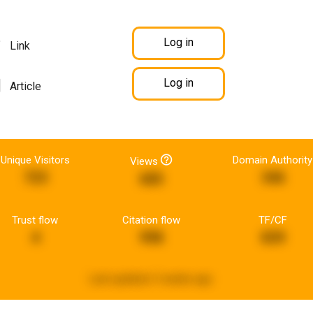
Log in
Link
Log in
Article
Unique Visitors
Domain Authority
Views
723
346
685
Trust flow
Citation flow
TF/CF
4
998
839
Last updated:
3 weeks ago