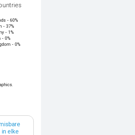
ountries
nds -
60%
m -
37%
ny -
1%
a -
0%
ngdom -
0%
aphics.
nmisbare
in elke