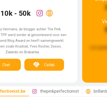
10k - 50k
V
y Hermans, de blogger achter The Pink
. TPP werd eerder al genomineerd voor een
end Blog Award en heeft samengewerkt
ven zoals Kruidvat, Yves Rocher, Dyson,
Last updat
Zalando en Brabantia.
Chat
Collab
fectionist.be
thepinkperfectionist
brilla