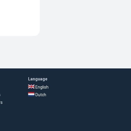
Language
English
s
Dutch
rs