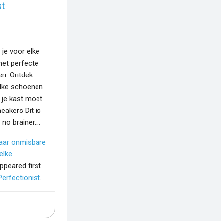
st
 je voor elke
het perfecte
en. Ontdek
elke schoenen
in je kast moet
eakers Dit is
n no brainer.…
aar onmisbare
elke
ppeared first
Perfectionist
.