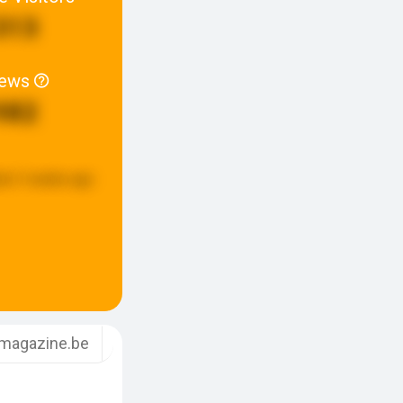
313
iews
982
ed:
3 weeks ago
ntmagazine.be