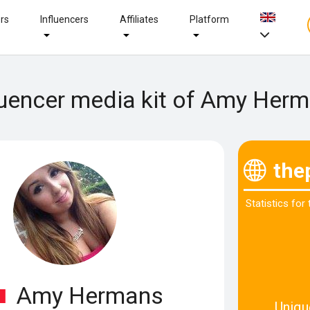
ers
Influencers
Affiliates
Platform
luencer media kit of Amy Her
the
Statistics for
Amy Hermans
Uniqu