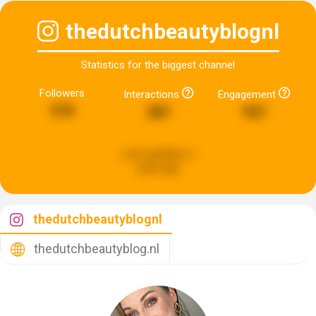
thedutchbeautyblognl
Statistics for the biggest channel
Followers
Interactions
Engagement
576
387
937
Last updated:
a
week ago
thedutchbeautyblognl
thedutchbeautyblog.nl