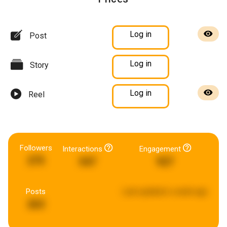
Log in
Post
Log in
Story
Log in
Reel
Followers
Interactions
Engagement
275
547
927
Posts
Last updated:
a week ago
263