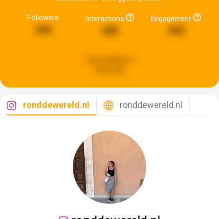
Followers
Interactions
Engagement
260
458
999
Last updated:
a
week ago
ronddewereld.nl
ronddewereld.nl