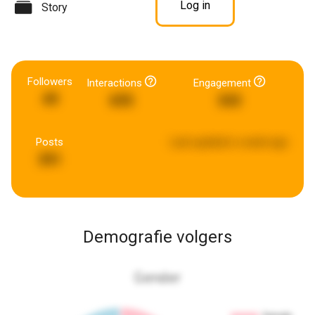
Log in
Story
Followers
Interactions
Engagement
49
695
343
Posts
Last updated:
a week ago
391
Demografie volgers
Gender