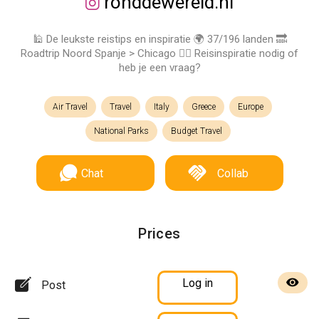
ronddewereld.nl
🕌 De leukste reistips en inspiratie 🌍 37/196 landen 🔜
Roadtrip Noord Spanje > Chicago 👇🏻 Reisinspiratie nodig of
heb je een vraag?
Air Travel
Travel
Italy
Greece
Europe
National Parks
Budget Travel
Chat
Collab
Prices
Log in
Post