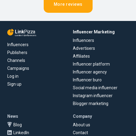
More reviews
Link
Pizza
Influencer Marketing
content & influencers
Influencers
Influencers
Advertisers
Publishers
Affiliates
Channels
Influencer platform
Campaigns
Influencer agency
Log in
Influencer buro
Sign up
Social media influencer
Instagram influencer
Blogger marketing
News
Company
Blog
About us
LinkedIn
Contact