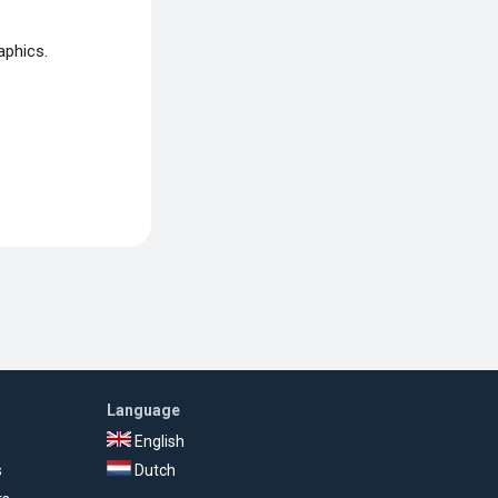
aphics.
Language
English
s
Dutch