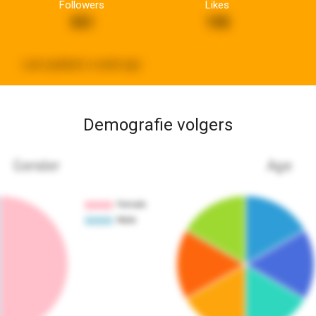
Followers
Likes
551
195
Last updated:
a week ago
Demografie volgers
Gender
Age