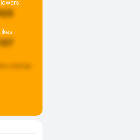
llowers
925
Likes
107
ted:
a week ago