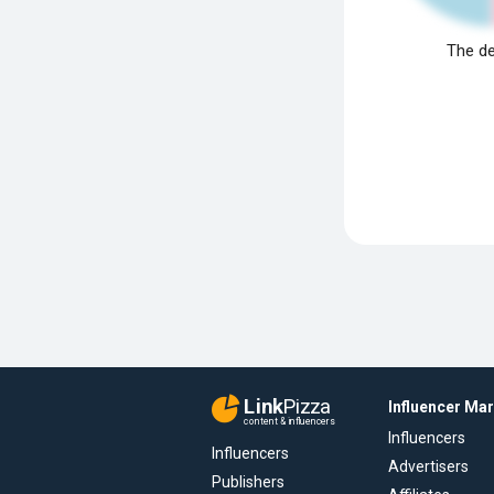
The de
Link
Pizza
Influencer Ma
content & influencers
Influencers
Influencers
Advertisers
Publishers