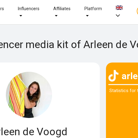
ers
Influencers
Affiliates
Platform
uencer media kit of Arleen de 
arl
Statistics for
rleen de Voogd