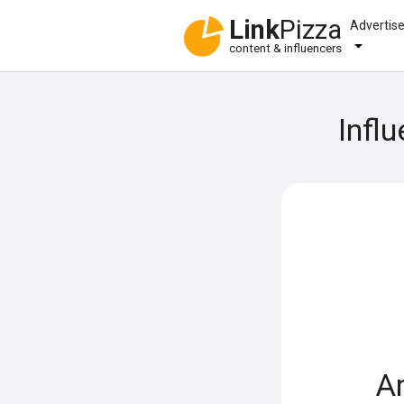
Link
Pizza
Advertis
content & influencers
Infl
A