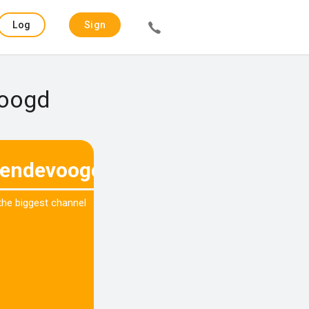
Log
Sign
in
up
Voogd
eendevoogd
 the biggest channel