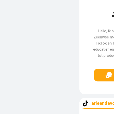
Hallo, ik
Zeeuwse met
TikTok en I
educatief én
tot produ
arleendev