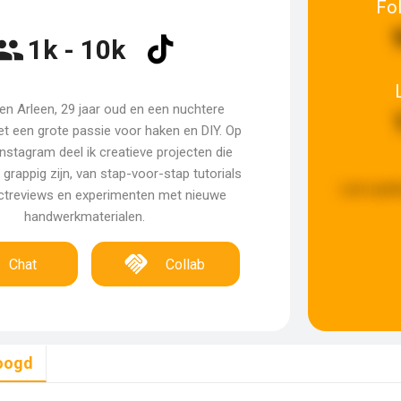
Fo
1k - 10k
 ben Arleen, 29 jaar oud en een nuchtere
 een grote passie voor haken en DIY. Op
nstagram deel ik creatieve projecten die
 grappig zijn, van stap-voor-stap tutorials
Last upda
ctreviews en experimenten met nieuwe
handwerkmaterialen.
Chat
Collab
oogd