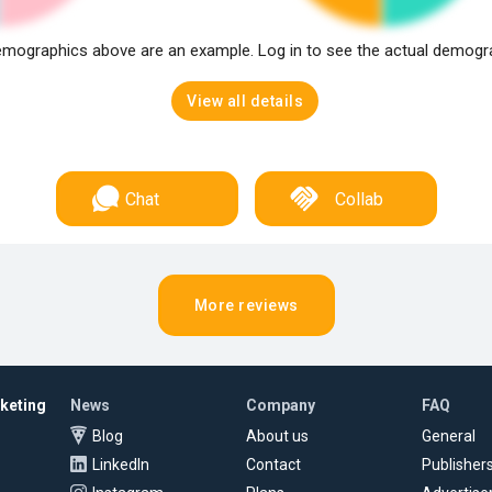
mographics above are an example. Log in to see the actual demogr
View all details
Chat
Collab
More reviews
rketing
News
Company
FAQ
Blog
About us
General
LinkedIn
Contact
Publisher