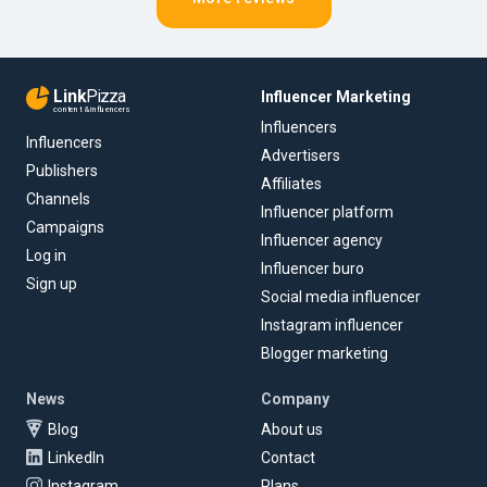
Link
Pizza
Influencer Marketing
content & influencers
Influencers
Influencers
Advertisers
Publishers
Affiliates
Channels
Influencer platform
Campaigns
Influencer agency
Log in
Influencer buro
Sign up
Social media influencer
Instagram influencer
Blogger marketing
News
Company
Blog
About us
LinkedIn
Contact
Instagram
Plans