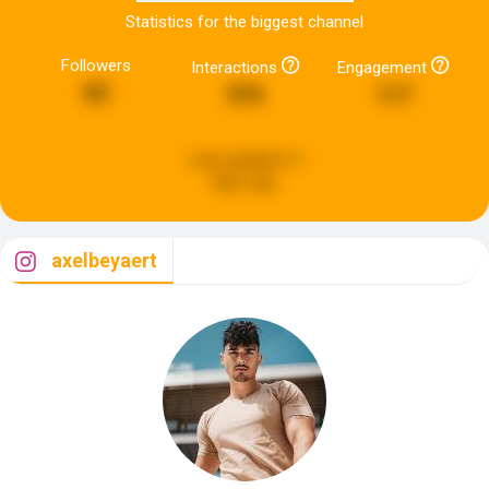
Statistics for the biggest channel
Followers
Interactions
Engagement
82
976
117
Last updated:
4
days ago
axelbeyaert