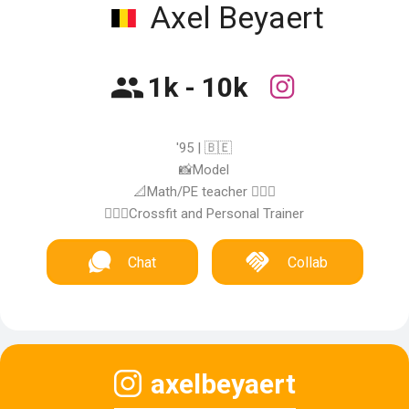
Axel Beyaert
1k - 10k
'95 | 🇧🇪
📸Model
📐Math/PE teacher 🤸🏾‍♂️
🏋🏻‍♂️Crossfit and Personal Trainer
Chat
Collab
axelbeyaert