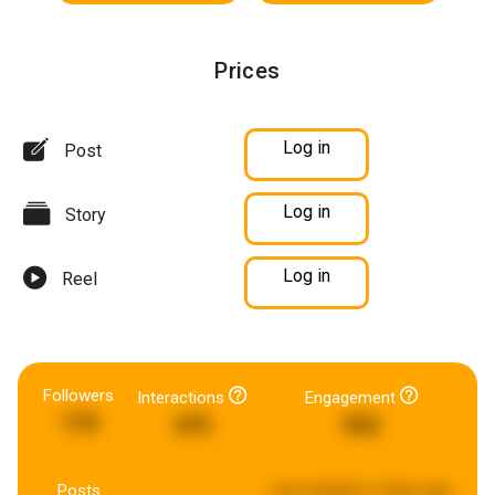
Prices
Log in
Post
Log in
Story
Log in
Reel
Followers
Interactions
Engagement
170
475
952
Posts
Last updated:
4 days ago