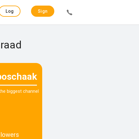
Log
Sign
in
up
nraad
boschaak
 the biggest channel
llowers