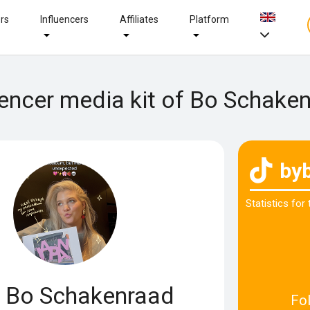
ers
Influencers
Affiliates
Platform
uencer media kit of Bo Schake
by
Statistics for
Bo Schakenraad
Fo