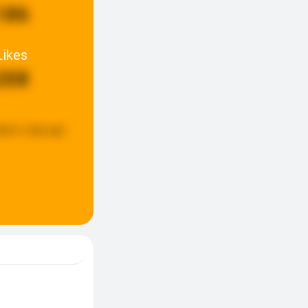
186
Likes
208
ated:
a day ago