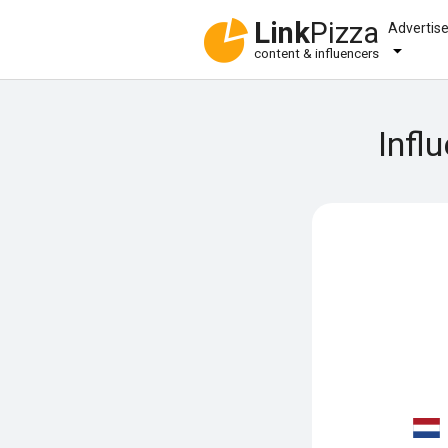
Link
Pizza
Advertis
content & influencers
Infl