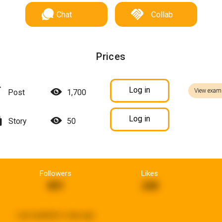
Chat
Collab
Prices
Log in
View exam
Post
1,700
Log in
Story
50
Followers
Likes
891
240
Last updated:
a day ago