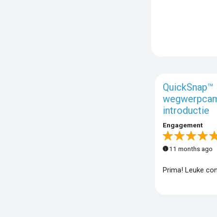
QuickSnap™
wegwerpca
introductie
Engagement
11 months ago
Prima! Leuke con