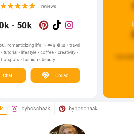
1 reviews
0k - 50k
ul, romanticizing life ✨ ☁️📱🪩🎀 • travel
 • tutorial • lifestyle • coffee • creativity •
Last upd
hotspots • fashion • beauty
Chat
Collab
ak
byboschaak
byboschaak