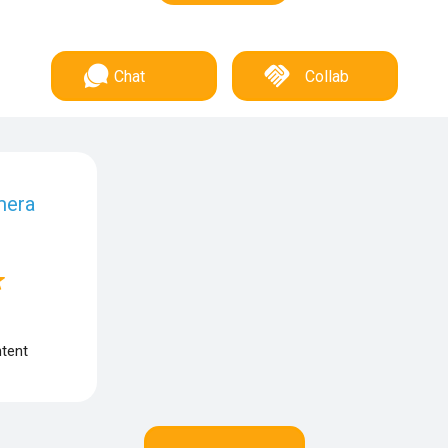
Chat
Collab
mera
tent