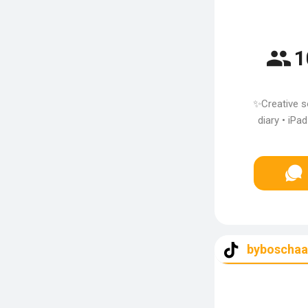
1
✨Creative so
diary • iPad
byboscha