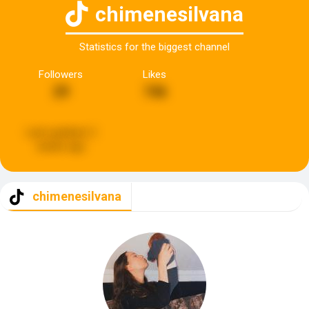
chimenesilvana
Statistics for the biggest channel
Followers
Likes
29
746
Last updated:
2
weeks ago
chimenesilvana