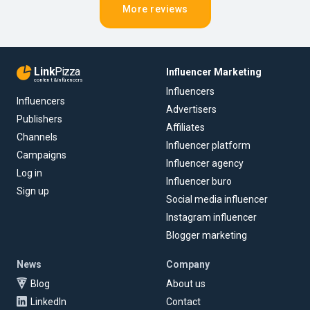
More reviews
Link
Pizza
Influencer Marketing
content & influencers
Influencers
Influencers
Advertisers
Publishers
Affiliates
Channels
Influencer platform
Campaigns
Influencer agency
Log in
Influencer buro
Sign up
Social media influencer
Instagram influencer
Blogger marketing
News
Company
Blog
About us
LinkedIn
Contact