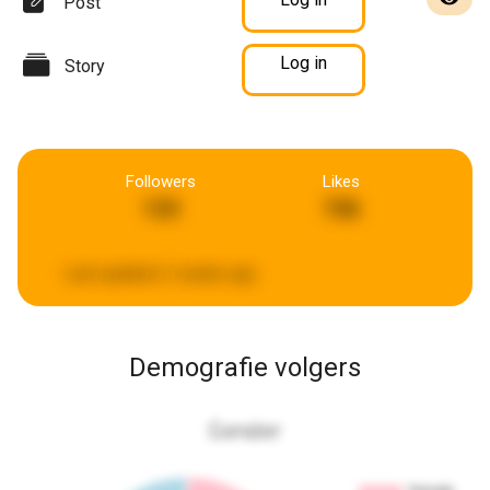
Post
Log in
Story
Followers
Likes
133
736
Last updated:
2 weeks ago
Demografie volgers
Gender