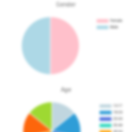
Gender
Age