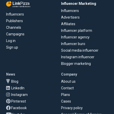
Link
Pizza
Influencer Marketing
content & influencers
Influencers
Influencers
Advertisers
Publishers
Affiliates
Channels
Influencer platform
Campaigns
Influencer agency
Log in
Influencer buro
Sign up
Social media influencer
Instagram influencer
Blogger marketing
News
Company
Blog
About us
LinkedIn
Contact
Instagram
Plans
Pinterest
Cases
Facebook
Privacy policy