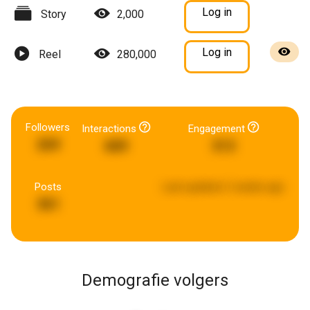
Log in
Story
2,000
Log in
Reel
280,000
Followers
Interactions
Engagement
269
689
313
Posts
Last updated:
2 weeks ago
361
Demografie volgers