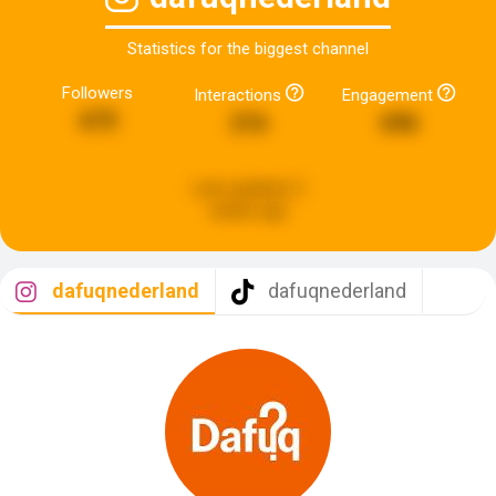
Statistics for the biggest channel
Followers
Interactions
Engagement
675
216
696
Last updated:
2
weeks ago
dafuqnederland
dafuqnederland