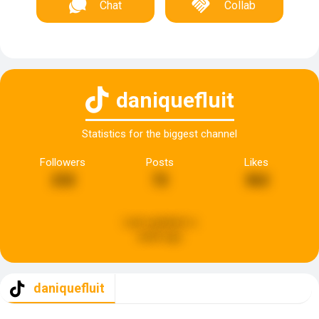
Chat
Collab
daniquefluit
Statistics for the biggest channel
Followers
Posts
Likes
232
72
362
Last updated:
a
week ago
daniquefluit