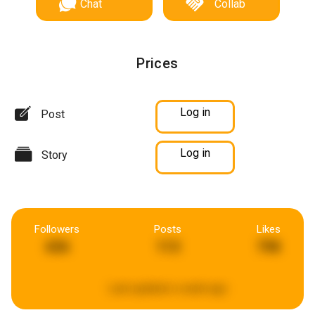
Chat
Collab
Prices
Log in
Post
Log in
Story
Followers
Posts
Likes
656
113
798
Last updated:
a week ago