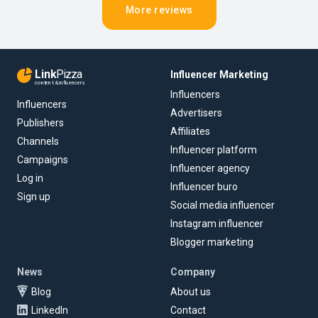
More reviews
Link
Pizza
Influencer Marketing
content & influencers
Influencers
Influencers
Advertisers
Publishers
Affiliates
Channels
Influencer platform
Campaigns
Influencer agency
Log in
Influencer buro
Sign up
Social media influencer
Instagram influencer
Blogger marketing
News
Company
Blog
About us
LinkedIn
Contact