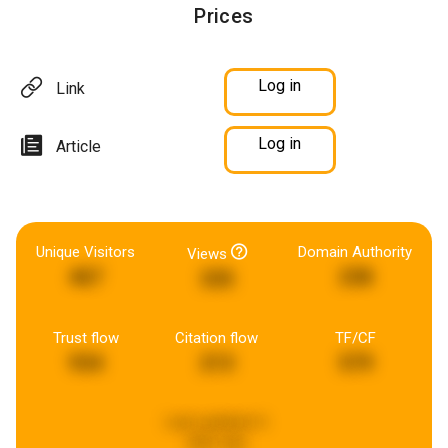
Prices
Log in
Link
Log in
Article
Unique Visitors
Domain Authority
Views
467
238
335
Trust flow
Citation flow
TF/CF
934
213
579
Last updated:
6
days ago