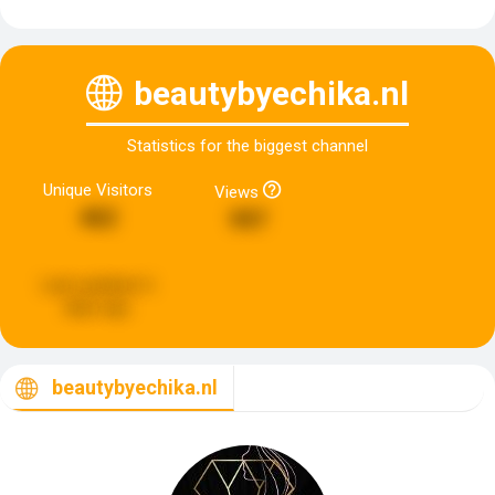
beautybyechika.nl
Statistics for the biggest channel
Unique Visitors
Views
462
997
Last updated:
6
days ago
beautybyechika.nl