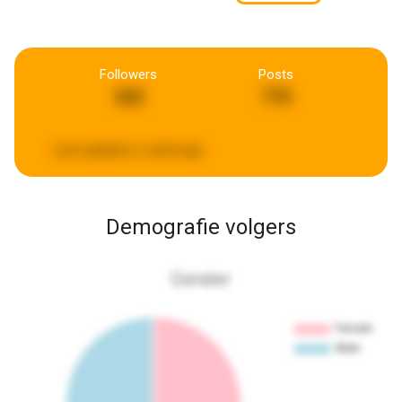
Followers
Posts
322
775
Last updated:
a week ago
Demografie volgers
Gender