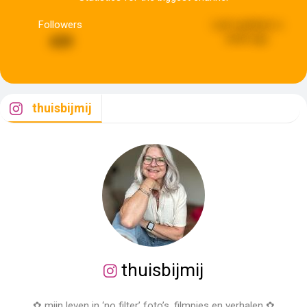
Followers
Last updated:
a
week ago
439
thuisbijmij
thuisbijmij
✿ mijn leven in ‘no filter’ foto’s, filmpjes en verhalen ✿