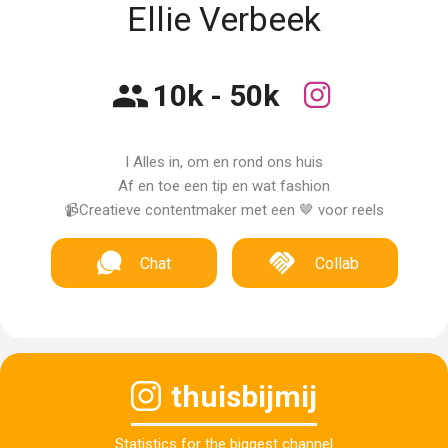
Ellie Verbeek
10k - 50k
I Alles in, om en rond ons huis
Af en toe een tip en wat fashion
📹Creatieve contentmaker met een 🤎 voor reels
Chat
Collab
thuisbijmij
Statistics for the biggest channel