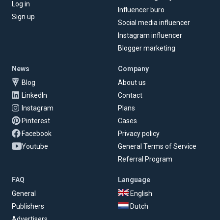
Log in
Influencer buro
Sign up
Social media influencer
Instagram influencer
Blogger marketing
News
Company
Blog
About us
LinkedIn
Contact
Instagram
Plans
Pinterest
Cases
Facebook
Privacy policy
Youtube
General Terms of Service
Referral Program
FAQ
Language
General
English
Publishers
Dutch
Advertisers