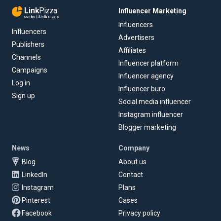
Link
Pizza
Influencer Marketing
content & influencers
Influencers
Influencers
Advertisers
Publishers
Affiliates
Channels
Influencer platform
Campaigns
Influencer agency
Log in
Influencer buro
Sign up
Social media influencer
Instagram influencer
Blogger marketing
News
Company
Blog
About us
LinkedIn
Contact
Instagram
Plans
Pinterest
Cases
Facebook
Privacy policy