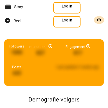
Log in
Story
Log in
Reel
Followers
Interactions
Engagement
1000
827
817
Posts
Last updated:
3 weeks ago
643
Demografie volgers