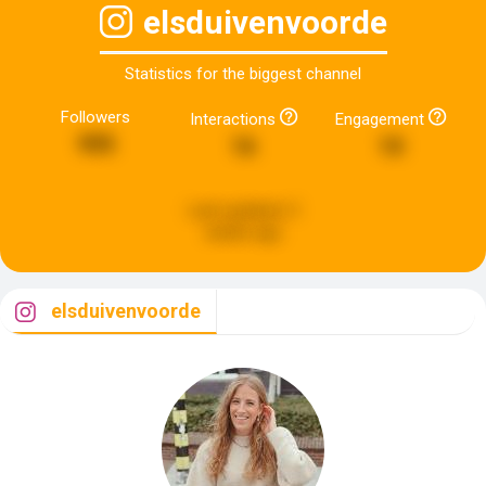
elsduivenvoorde
Statistics for the biggest channel
Followers
Interactions
Engagement
995
16
10
Last updated:
3
weeks ago
elsduivenvoorde