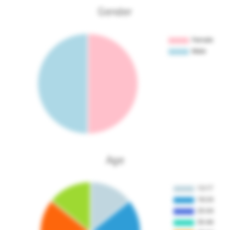
Gender
Age