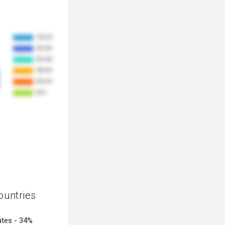
ountries
ates -
34%