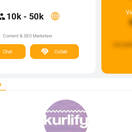
V
10k - 50k
Content & SEO Marketeer
Last upda
Chat
Collab
m