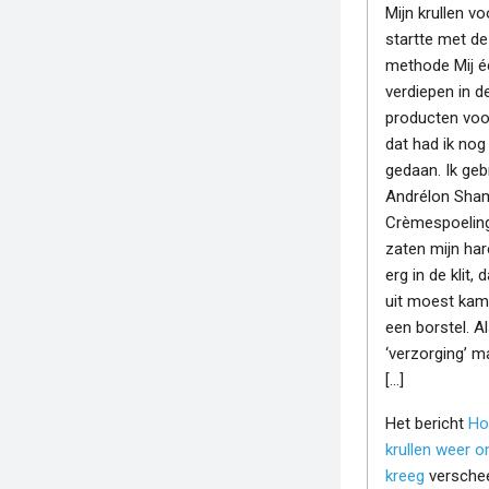
Mijn krullen vo
startte met d
methode Mij é
verdiepen in d
producten voo
dat had ik nog
gedaan. Ik geb
Andrélon Sha
Crèmespoeling
zaten mijn ha
erg in de klit, d
uit moest ka
een borstel. A
‘verzorging’ m
[…]
Het bericht
Ho
krullen weer o
kreeg
verschee