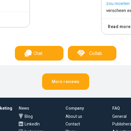
zou moeten 
verscheen e
Read more
Chat
Collab
More reviews
rketing
News
Company
FAQ
Blog
About us
General
LinkedIn
Contact
Publisher