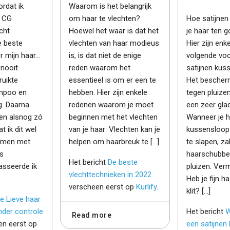
ordat ik
Waarom is het belangrijk
e CG
om haar te vlechten?
Hoe satijne
cht
Hoewel het waar is dat het
je haar ten 
e beste
vlechten van haar modieus
Hier zijn enk
r mijn haar…
is, is dat niet de enige
volgende vo
 nooit
reden waarom het
satijnen kus
ruikte
essentieel is om er een te
Het bescherm
mpoo en
hebben. Hier zijn enkele
tegen pluizen
. Daarna
redenen waarom je moet
een zeer glad
ren alsnog zó
beginnen met het vlechten
Wanneer je h
at ik dit wel
van je haar: Vlechten kan je
kussensloop
mmen met
helpen om haarbreuk te […]
te slapen, za
ls
haarschubbe
Het bericht
De beste
asseerde ik
pluizen. Verm
vlechttechnieken in 2022
Heb je fijn h
verscheen eerst op
Kurlify
.
klit? […]
e Lieve haar
nder controle
Het bericht
W
Read more
n eerst op
een satijnen