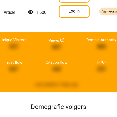
Log in
View exam
Article
1,500
Unique Visitors
Domain Authority
Views
527
880
897
Trust flow
Citation flow
TF/CF
827
442
231
Last updated:
5 days ago
Demografie volgers