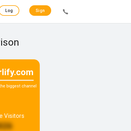
Log
Sign
in
up
rison
rlify.com
 the biggest channel
e Visitors
826