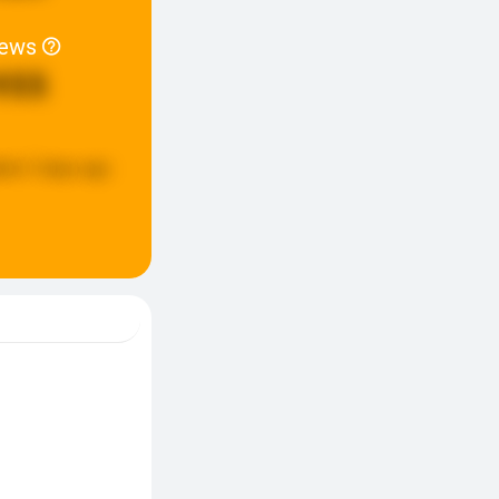
iews
955
ted:
5 days ago