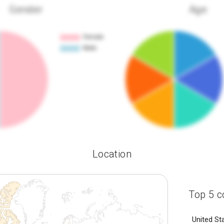
Gender
Age
Location
Top 5 c
United St