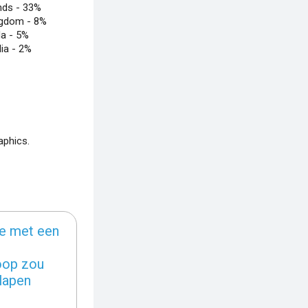
nds -
33%
ngdom -
8%
a -
5%
lia -
2%
aphics.
e met een
oop zou
lapen