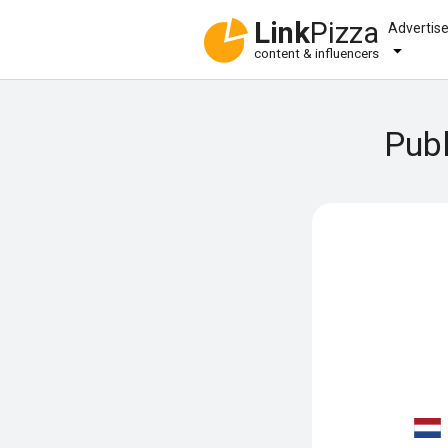
Link
Pizza
Advertis
content & influencers
Publ