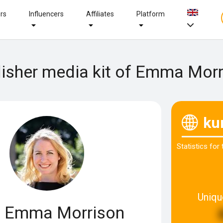
ers
Influencers
Affiliates
Platform
isher media kit of Emma Mor
ku
Statistics for
Uniqu
Emma Morrison