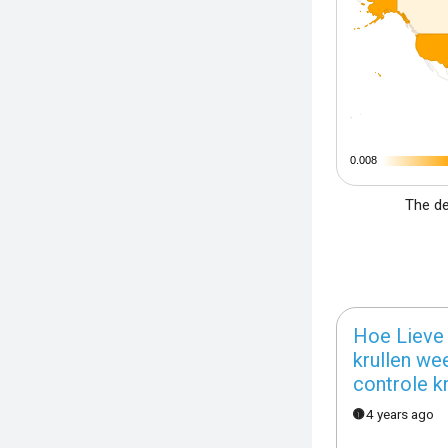
0.008
0.008
The de
Hoe Lieve 
krullen we
controle k
4 years ago