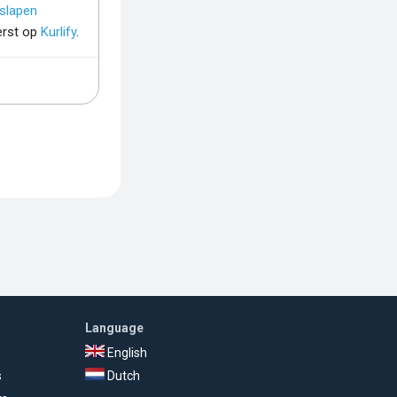
slapen
erst op
Kurlify
.
Language
English
s
Dutch