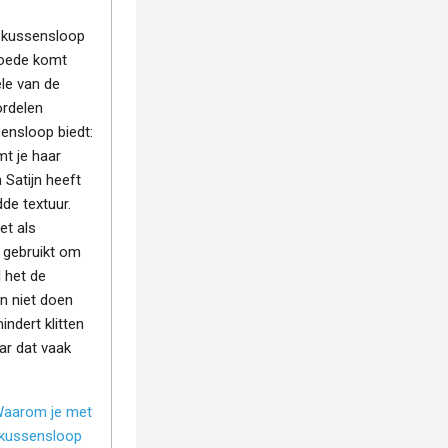
n kussensloop
goede komt
ele van de
ordelen
sensloop biedt:
t je haar
 Satijn heeft
de textuur.
et als
 gebruikt om
l het de
n niet doen
indert klitten
aar dat vaak
aarom je met
 kussensloop