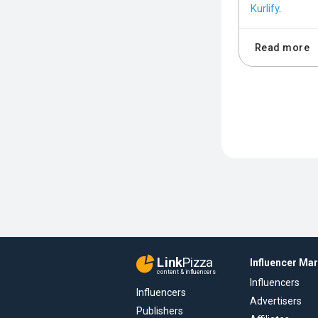
Kurlify
.
Read more
Link
Pizza
Influencer Ma
content & influencers
Influencers
Influencers
Advertisers
Publishers