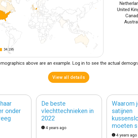
Netherla
United Ki
Canad
Austra
34.195
34.195
mographics above are an example. Log in to see the actual demogr
View all details
haar
De beste
Waarom j
er onder
vlechttechnieken in
satijnen
reeg
2022
kussensl
moeten s
4 years ago
4 years ago